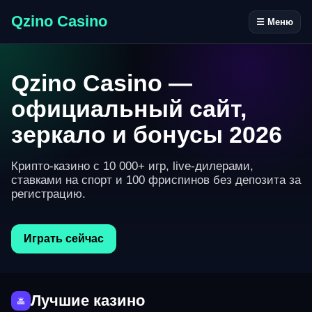
Qzino Casino
☰ Меню
Qzino Casino —
официальный сайт,
зеркало и бонусы 2026
Крипто-казино с 10 000+ игр, live-дилерами,
ставками на спорт и 100 фриспинов без депозита за
регистрацию.
Играть сейчас
Лучшие казино