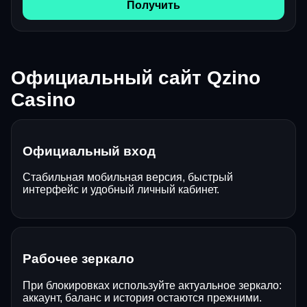
Получить
Официальный сайт Qzino
Casino
Официальный вход
Стабильная мобильная версия, быстрый
интерфейс и удобный личный кабинет.
Рабочее зеркало
При блокировках используйте актуальное зеркало:
аккаунт, баланс и история остаются прежними.