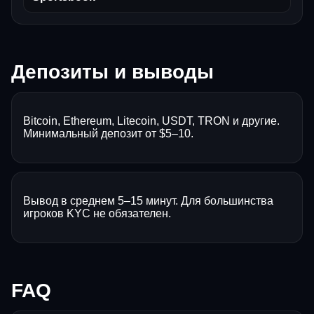
Депозиты и выводы
Bitcoin, Ethereum, Litecoin, USDT, TRON и другие.
Минимальный депозит от $5–10.
Вывод в среднем 5–15 минут. Для большинства
игроков KYC не обязателен.
FAQ