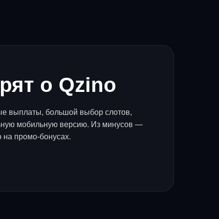
рят о Qzino
ые выплаты, большой выбор слотов,
ьную мобильную версию. Из минусов —
 на промо-бонусах.