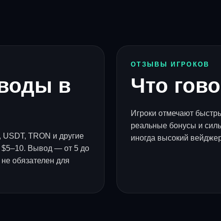
ОТЗЫВЫ ИГРОКОВ
воды в
Что гово
Игроки отмечают быстр
реальные бонусы и сил
n, USDT, TRON и другие
иногда высокий вейджер
$5–10. Вывод — от 5 до
 не обязателен для