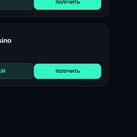
ПОЛУЧИТЬ
ino
AM
ПОЛУЧИТЬ