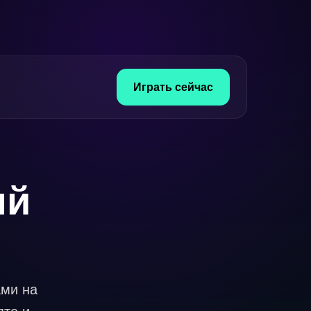
Играть сейчас
ый
ами на