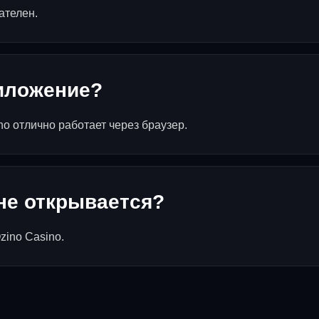
ателен.
иложение?
o отлично работает через браузер.
 не открывается?
zino Casino.