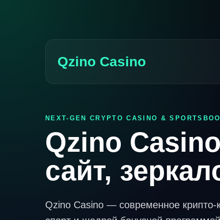
Qzino Casino
NEXT-GEN CRYPTO CASINO & SPORTSBO
Qzino Casi
сайт, зеркал
Qzino Casino — современное крипто-ка