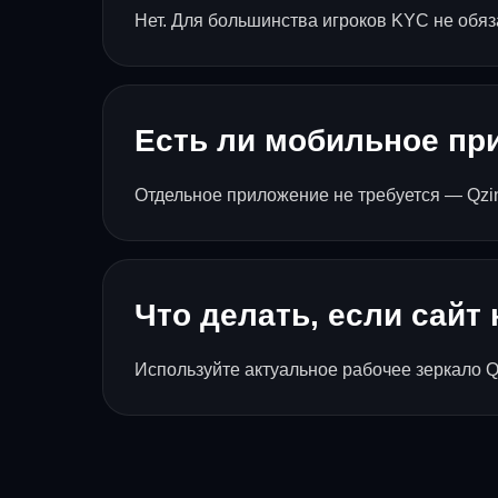
Нет. Для большинства игроков KYC не обяз
Есть ли мобильное пр
Отдельное приложение не требуется — Qzin
Что делать, если сайт
Используйте актуальное рабочее зеркало Q