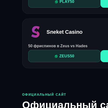
PLAY50
Sneket Casino
50 фриспинов в Zeus vs Hades
ZEUS50
ОФИЦИАЛЬНЫЙ САЙТ
Официальный са