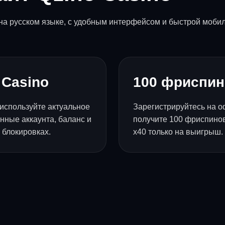
на русском языке, с удобным интерфейсом и быстрой мобил
 Casino
100 фриспин
используйте актуальное
Зарегистрируйтесь на о
нные аккаунта, баланс и
получите 100 фриспинов
 блокировках.
x40 только на выигрыш.