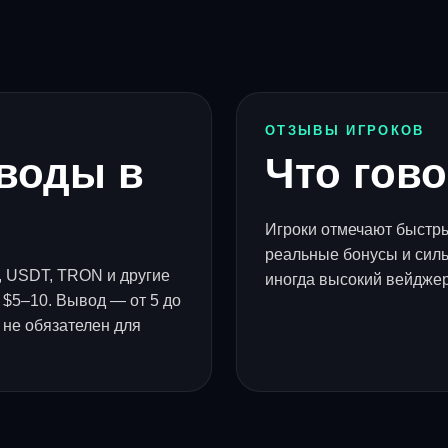
ОТЗЫВЫ ИГРОКОВ
воды в
Что гово
Игроки отмечают быстр
реальные бонусы и сил
n, USDT, TRON и другие
иногда высокий вейджер
$5–10. Вывод — от 5 до
 не обязателен для