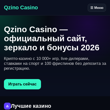
Qzino Casino
☰ Меню
Qzino Casino —
официальный сайт,
зеркало и бонусы 2026
Крипто-казино с 10 000+ игр, live-дилерами,
ставками на спорт и 100 фриспинов без депозита за
регистрацию.
Играть сейчас
Лучшие казино