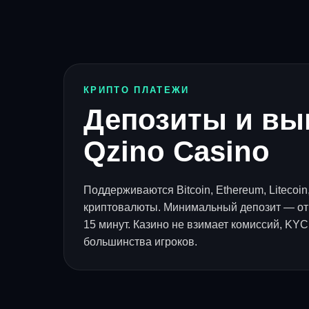
КРИПТО ПЛАТЕЖИ
Депозиты и вы
Qzino Casino
Поддерживаются Bitcoin, Ethereum, Litecoi
криптовалюты. Минимальный депозит — от 
15 минут. Казино не взимает комиссий, KYC
большинства игроков.