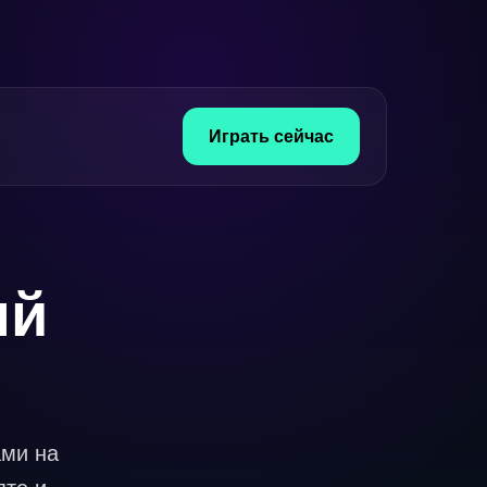
Играть сейчас
ый
ами на