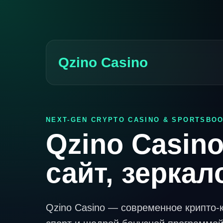
Qzino Casino
NEXT-GEN CRYPTO CASINO & SPORTSBO
Qzino Casi
сайт, зеркал
Qzino Casino — современное крипто-ка