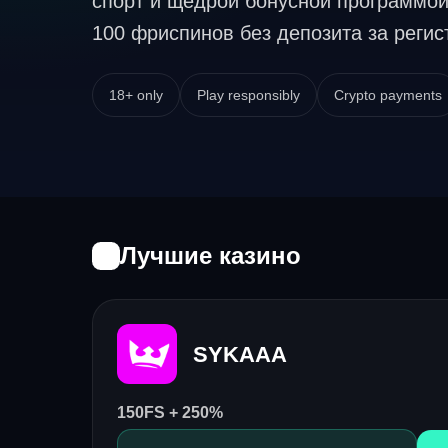
спорт и щедрой бонусной программой
100 фриспинов без депозита за регис
18+ only
Play responsibly
Crypto payments
Лучшие казино
SYKAAA
150FS + 250%