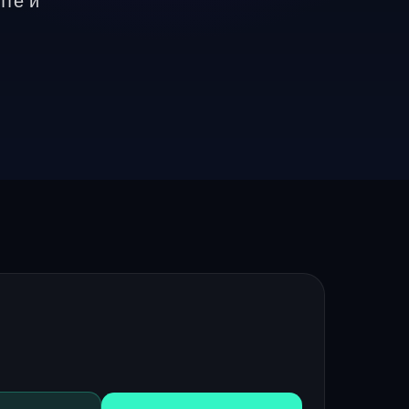
пте и