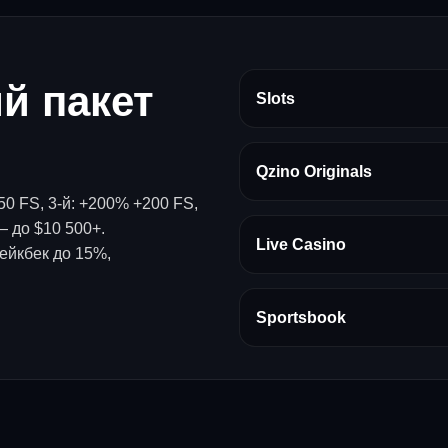
й пакет
Slots
Qzino Originals
50 FS, 3-й: +200% +200 FS,
— до $10 500+.
Live Casino
ейкбек до 15%,
Sportsbook