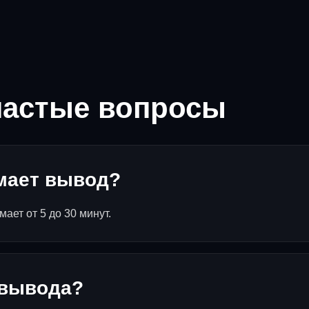
частые вопросы
мает вывод?
ает от 5 до 30 минут.
 вывода?