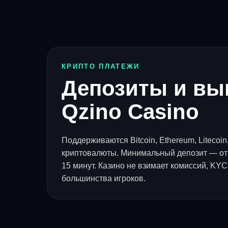
КРИПТО ПЛАТЕЖИ
Депозиты и вы
Qzino Casino
Поддерживаются Bitcoin, Ethereum, Litecoi
криптовалюты. Минимальный депозит — от 
15 минут. Казино не взимает комиссий, KYC
большинства игроков.