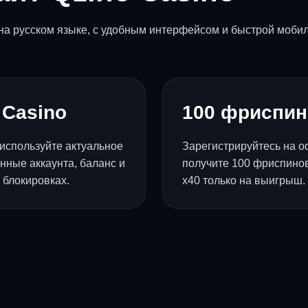
на русском языке, с удобным интерфейсом и быстрой мобил
 Casino
100 фриспин
используйте актуальное
Зарегистрируйтесь на о
нные аккаунта, баланс и
получите 100 фриспинов
 блокировках.
x40 только на выигрыш.