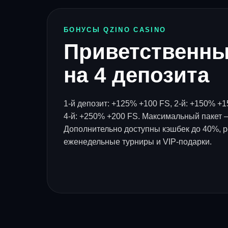
БОНУСЫ QZINO CASINO
Приветственны
на 4 депозита
1-й депозит: +125% +100 FS, 2-й: +150% +1
4-й: +250% +200 FS. Максимальный пакет 
Дополнительно доступны кэшбек до 40%, р
еженедельные турниры и VIP-подарки.