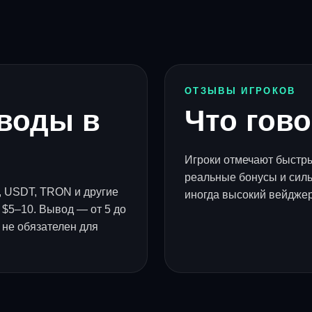
ОТЗЫВЫ ИГРОКОВ
воды в
Что гово
Игроки отмечают быстр
реальные бонусы и сил
n, USDT, TRON и другие
иногда высокий вейджер
$5–10. Вывод — от 5 до
 не обязателен для