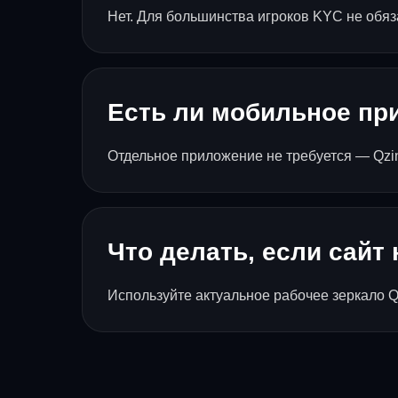
Нет. Для большинства игроков KYC не обяз
Есть ли мобильное пр
Отдельное приложение не требуется — Qzin
Что делать, если сайт
Используйте актуальное рабочее зеркало Q