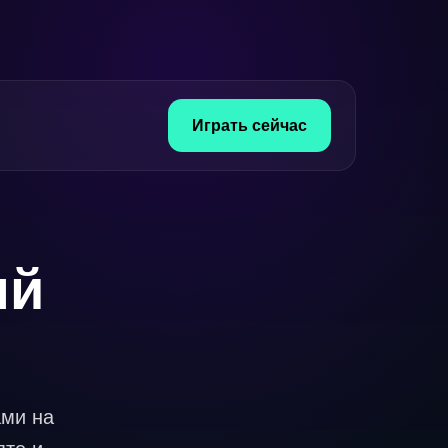
Играть сейчас
ый
ами на