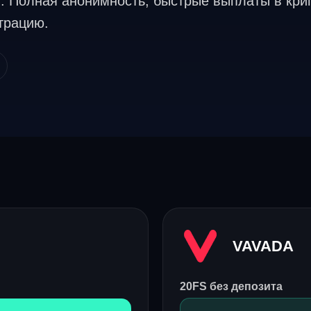
. Полная анонимность, быстрые выплаты в кри
трацию.
VAVADA
20FS без депозита