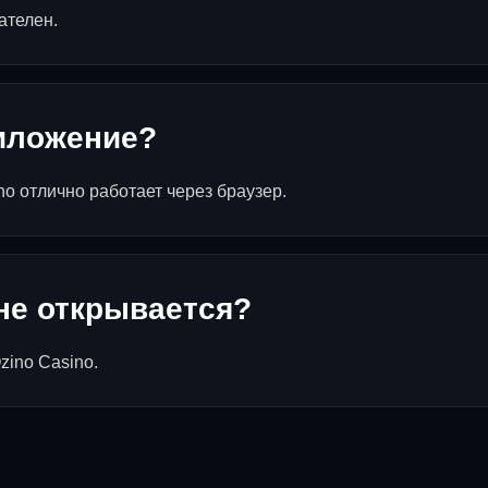
ателен.
иложение?
o отлично работает через браузер.
 не открывается?
zino Casino.