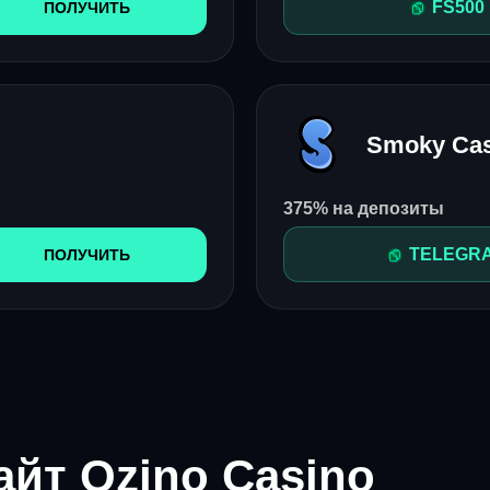
FS500
ПОЛУЧИТЬ
Smoky Cas
375% на депозиты
TELEGR
ПОЛУЧИТЬ
йт Qzino Casino