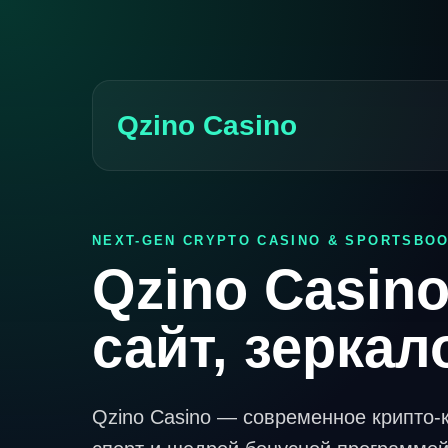
Qzino Casino
NEXT-GEN CRYPTO CASINO & SPORTSBO
Qzino Casi
сайт, зеркал
Qzino Casino — современное крипто-ка