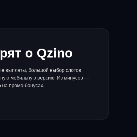
рят о Qzino
ые выплаты, большой выбор слотов,
ьную мобильную версию. Из минусов —
 на промо-бонусах.