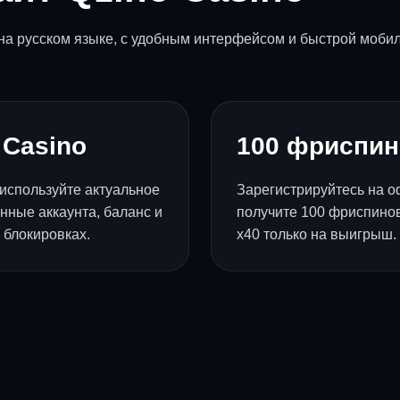
на русском языке, с удобным интерфейсом и быстрой мобил
 Casino
100 фриспин
используйте актуальное
Зарегистрируйтесь на о
нные аккаунта, баланс и
получите 100 фриспинов
 блокировках.
x40 только на выигрыш.