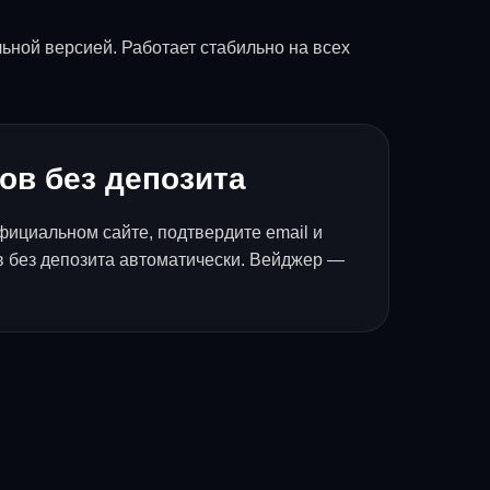
ьной версией. Работает стабильно на всех
ов без депозита
фициальном сайте, подтвердите email и
 без депозита автоматически. Вейджер —