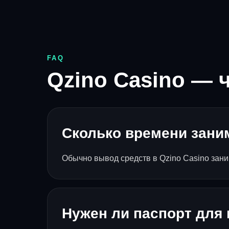
FAQ
Qzino Casino — 
Сколько времени зани
Обычно вывод средств в Qzino Casino заним
Нужен ли паспорт для