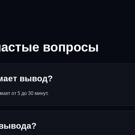
частые вопросы
мает вывод?
ает от 5 до 30 минут.
 вывода?