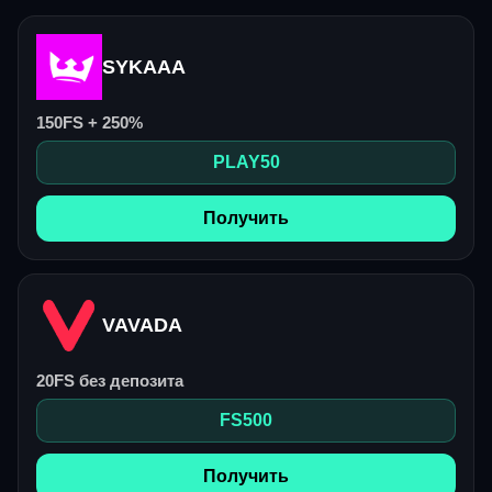
SYKAAA
150FS + 250%
PLAY50
Получить
VAVADA
20FS без депозита
FS500
Получить