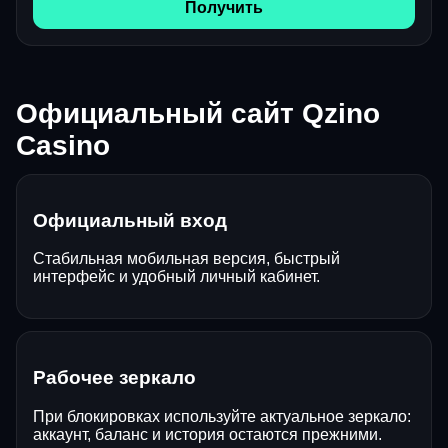
Получить
Официальный сайт Qzino
Casino
Официальный вход
Стабильная мобильная версия, быстрый
интерфейс и удобный личный кабинет.
Рабочее зеркало
При блокировках используйте актуальное зеркало:
аккаунт, баланс и история остаются прежними.