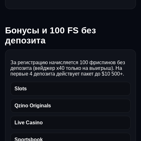
Бонусы и 100 FS без
депозита
За регистрацию начисляется 100 фриспинов без
депозита (вейджер x40 только на выигрыш). На
первые 4 депозита действует пакет до $10 500+.
Slots
Qzino Originals
Live Casino
Sportsbook