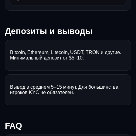
Депозиты и выводы
Bitcoin, Ethereum, Litecoin, USDT, TRON и другие.
Минимальный депозит от $5–10.
Вывод в среднем 5–15 минут. Для большинства
игроков KYC не обязателен.
FAQ