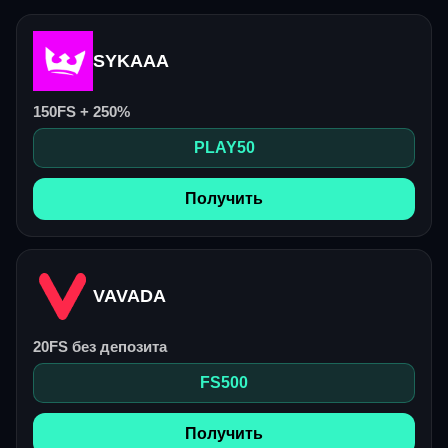
SYKAAA
150FS + 250%
PLAY50
Получить
VAVADA
20FS без депозита
FS500
Получить