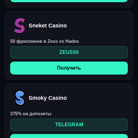
Sneket Casino
50 фриспинов в Zeus vs Hades
ZEUS50
Получить
Smoky Casino
375% на депозиты
TELEGRAM