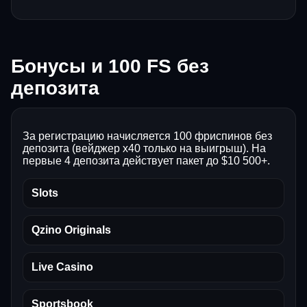
Бонусы и 100 FS без
депозита
За регистрацию начисляется 100 фриспинов без
депозита (вейджер x40 только на выигрыш). На
первые 4 депозита действует пакет до $10 500+.
Slots
Qzino Originals
Live Casino
Sportsbook