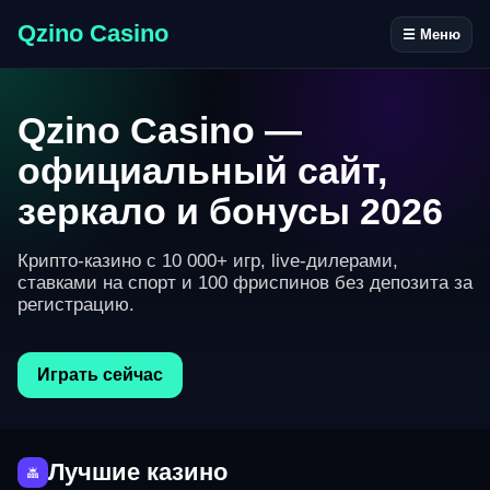
Qzino Casino
☰ Меню
Qzino Casino —
официальный сайт,
зеркало и бонусы 2026
Крипто-казино с 10 000+ игр, live-дилерами,
ставками на спорт и 100 фриспинов без депозита за
регистрацию.
Играть сейчас
Лучшие казино