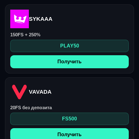
SYKAAA
150FS + 250%
PLAY50
Получить
VAVADA
20FS без депозита
FS500
Получить