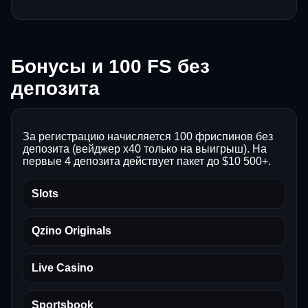
Бонусы и 100 FS без
депозита
За регистрацию начисляется 100 фриспинов без
депозита (вейджер x40 только на выигрыш). На
первые 4 депозита действует пакет до $10 500+.
Slots
Qzino Originals
Live Casino
Sportsbook