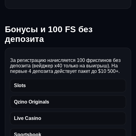
Бонусы и 100 FS без
депозита
За регистрацию начисляется 100 фриспинов без
депозита (вейджер x40 только на выигрыш). На
первые 4 депозита действует пакет до $10 500+.
Slots
Qzino Originals
Live Casino
Sportsbook