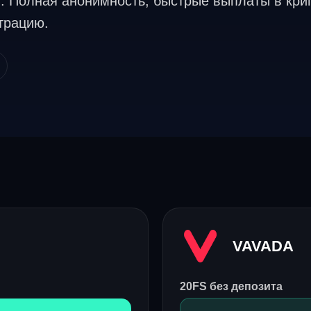
. Полная анонимность, быстрые выплаты в кри
трацию.
VAVADA
20FS без депозита