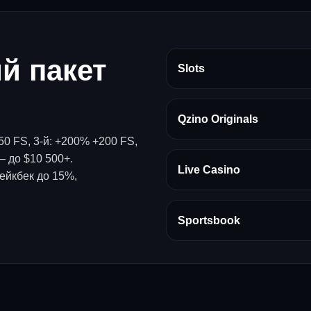
й пакет
Slots
Qzino Originals
50 FS, 3-й: +200% +200 FS,
— до $10 500+.
Live Casino
ейкбек до 15%,
Sportsbook