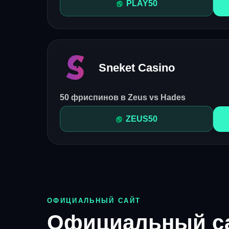
PLAY50
Sneket Casino
50 фриспинов в Zeus vs Hades
ZEUS50
ОФИЦИАЛЬНЫЙ САЙТ
Официальный са