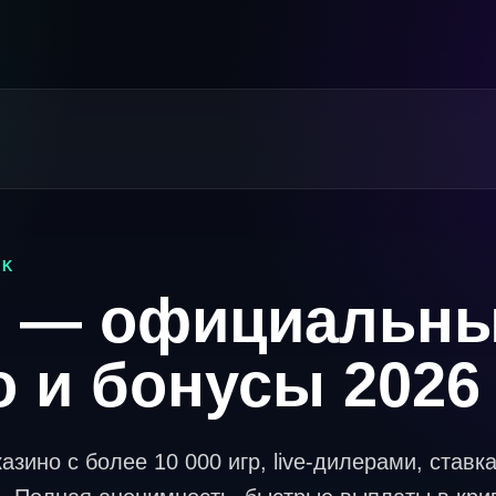
OK
no — официальн
о и бонусы 2026
зино с более 10 000 игр, live-дилерами, ставк