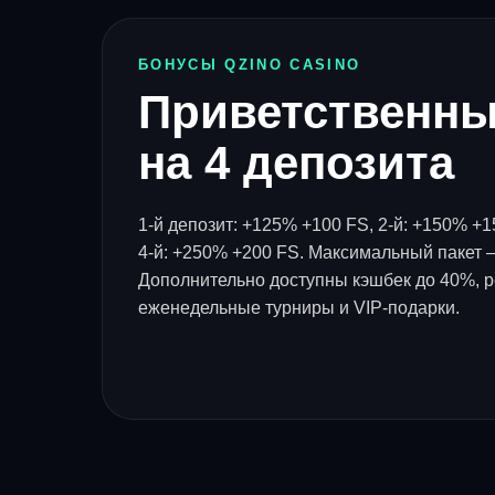
БОНУСЫ QZINO CASINO
Приветственны
на 4 депозита
1-й депозит: +125% +100 FS, 2-й: +150% +1
4-й: +250% +200 FS. Максимальный пакет 
Дополнительно доступны кэшбек до 40%, р
еженедельные турниры и VIP-подарки.