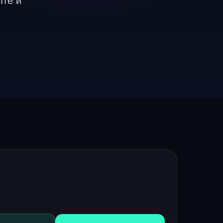
пте и