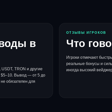
ОТЗЫВЫ ИГРОКОВ
воды в
Что гово
Игроки отмечают быстр
реальные бонусы и сил
n, USDT, TRON и другие
иногда высокий вейджер
$5–10. Вывод — от 5 до
 не обязателен для