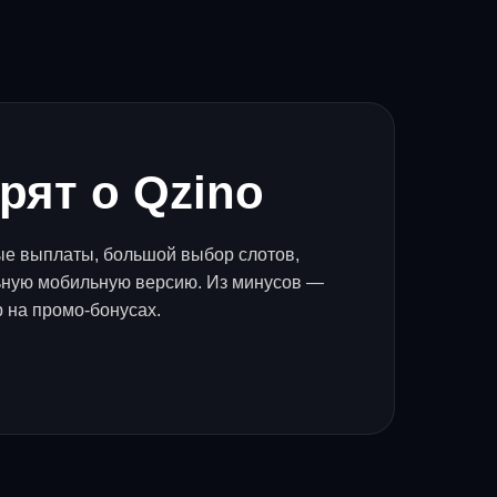
рят о Qzino
ые выплаты, большой выбор слотов,
ьную мобильную версию. Из минусов —
 на промо-бонусах.