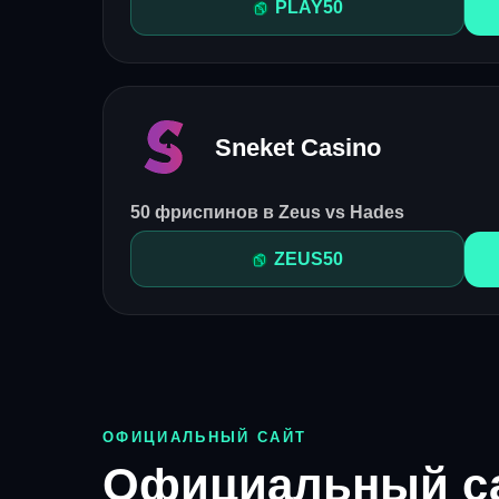
PLAY50
Sneket Casino
50 фриспинов в Zeus vs Hades
ZEUS50
ОФИЦИАЛЬНЫЙ САЙТ
Официальный са