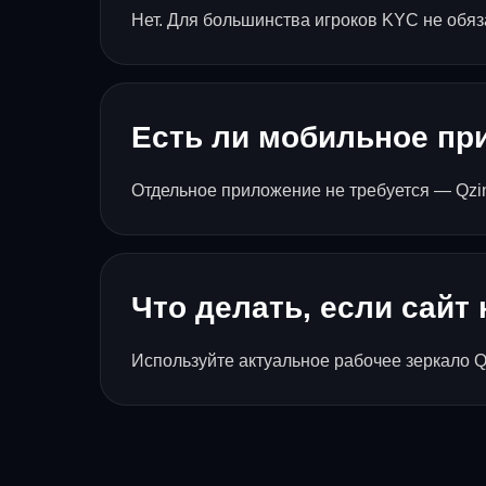
Нет. Для большинства игроков KYC не обяз
Есть ли мобильное пр
Отдельное приложение не требуется — Qzin
Что делать, если сайт
Используйте актуальное рабочее зеркало Q