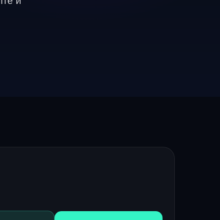
пте и