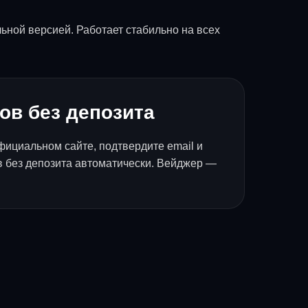
ьной версией. Работает стабильно на всех
ов без депозита
фициальном сайте, подтвердите email и
 без депозита автоматически. Вейджер —