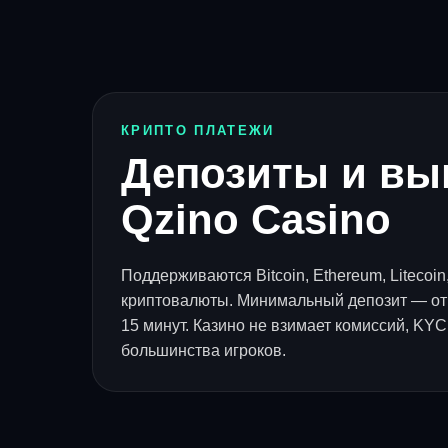
КРИПТО ПЛАТЕЖИ
Депозиты и вы
Qzino Casino
Поддерживаются Bitcoin, Ethereum, Litecoi
криптовалюты. Минимальный депозит — от 
15 минут. Казино не взимает комиссий, KYC
большинства игроков.