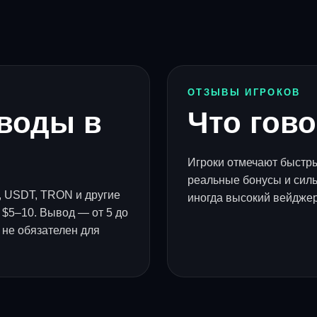
ОТЗЫВЫ ИГРОКОВ
воды в
Что гово
Игроки отмечают быстр
реальные бонусы и сил
n, USDT, TRON и другие
иногда высокий вейджер
$5–10. Вывод — от 5 до
 не обязателен для