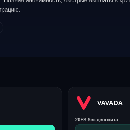
. Полная анонимность, быстрые выплаты в кри
трацию.
VAVADA
20FS без депозита