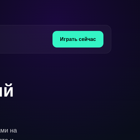
Играть сейчас
ый
ами на