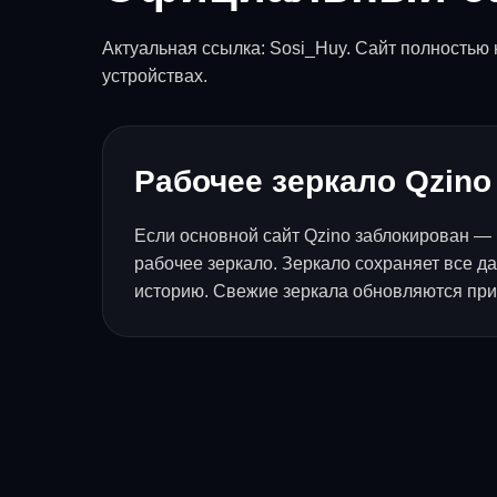
Актуальная ссылка: Sosi_Huy. Сайт полностью 
устройствах.
Рабочее зеркало Qzino
Если основной сайт Qzino заблокирован — 
рабочее зеркало. Зеркало сохраняет все да
историю. Свежие зеркала обновляются при