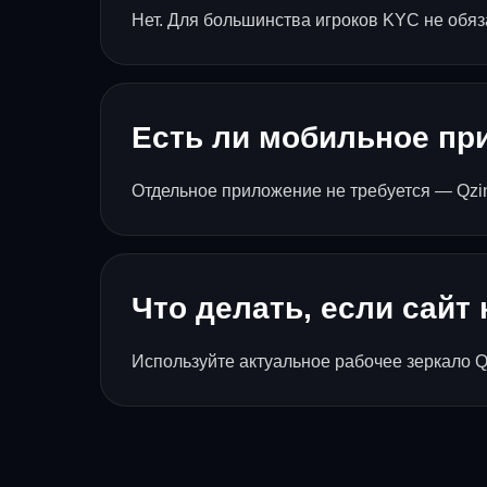
Нет. Для большинства игроков KYC не обяз
Есть ли мобильное пр
Отдельное приложение не требуется — Qzin
Что делать, если сайт
Используйте актуальное рабочее зеркало Q