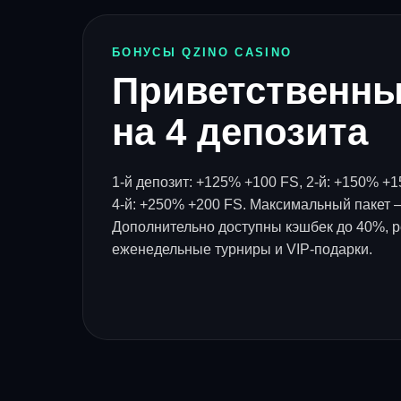
БОНУСЫ QZINO CASINO
Приветственны
на 4 депозита
1-й депозит: +125% +100 FS, 2-й: +150% +1
4-й: +250% +200 FS. Максимальный пакет 
Дополнительно доступны кэшбек до 40%, р
еженедельные турниры и VIP-подарки.