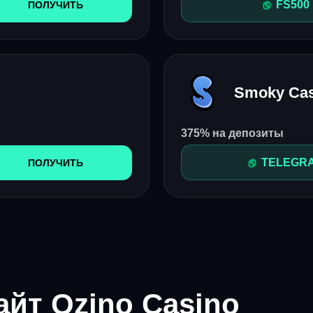
FS500
ПОЛУЧИТЬ
Smoky Cas
375% на депозиты
TELEGR
ПОЛУЧИТЬ
йт Qzino Casino