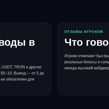
ОТЗЫВЫ ИГРОКОВ
воды в
Что гово
Игроки отмечают быстр
реальные бонусы и сил
n, USDT, TRON и другие
иногда высокий вейджер
$5–10. Вывод — от 5 до
 не обязателен для