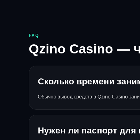
FAQ
Qzino Casino — 
Сколько времени зани
Обычно вывод средств в Qzino Casino заним
Нужен ли паспорт для