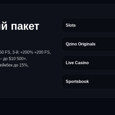
й пакет
Slots
Qzino Originals
50 FS, 3-й: +200% +200 FS,
— до $10 500+.
Live Casino
ейкбек до 15%,
Sportsbook