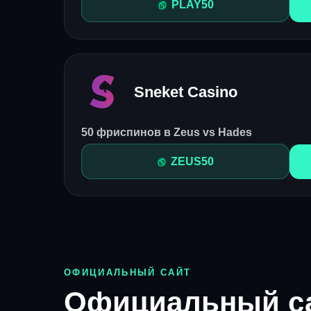
PLAY50
Sneket Casino
50 фриспинов в Zeus vs Hades
ZEUS50
ОФИЦИАЛЬНЫЙ САЙТ
Официальный са