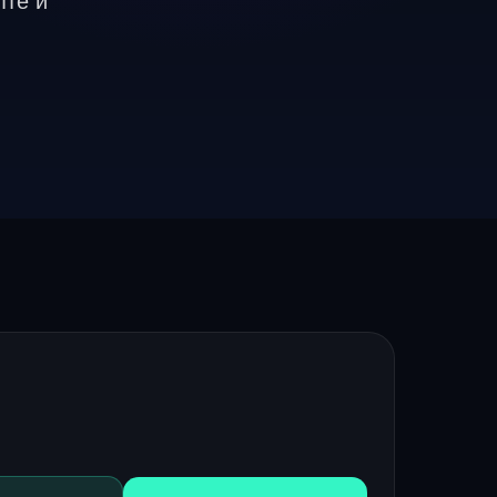
пте и