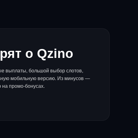
рят о Qzino
ые выплаты, большой выбор слотов,
ьную мобильную версию. Из минусов —
 на промо-бонусах.