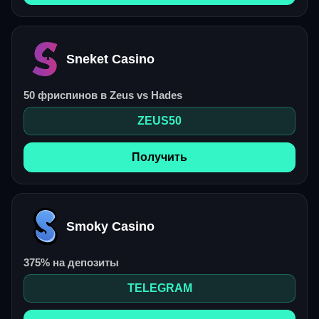
Sneket Casino
50 фриспинов в Zeus vs Hades
ZEUS50
Получить
Smoky Casino
375% на депозиты
TELEGRAM