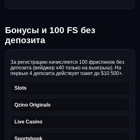
Бонусы и 100 FS без
депозита
За регистрацию начисляется 100 фриспинов без
депозита (вейджер x40 только на выигрыш). На
первые 4 депозита действует пакет до $10 500+.
Slots
Qzino Originals
Live Casino
Sportsbook