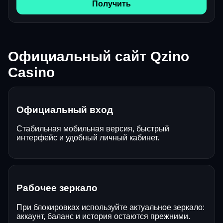
Получить
Официальный сайт Qzino
Casino
Официальный вход
Стабильная мобильная версия, быстрый
интерфейс и удобный личный кабинет.
Рабочее зеркало
При блокировках используйте актуальное зеркало:
аккаунт, баланс и история остаются прежними.