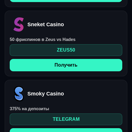
Sneket Casino
50 фриспинов в Zeus vs Hades
ZEUS50
Получить
Smoky Casino
375% на депозиты
TELEGRAM