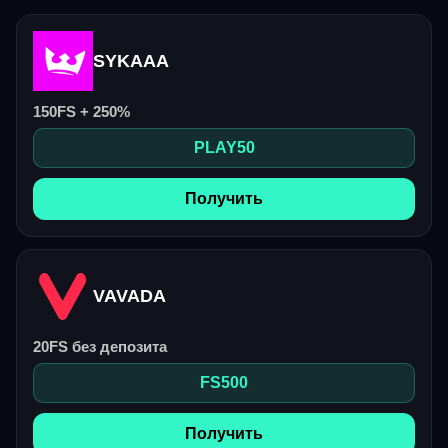
SYKAAA
150FS + 250%
PLAY50
Получить
VAVADA
20FS без депозита
FS500
Получить