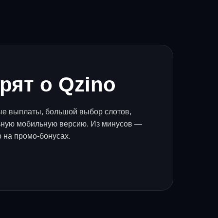
рят о Qzino
ые выплаты, большой выбор слотов,
ьную мобильную версию. Из минусов —
 на промо-бонусах.