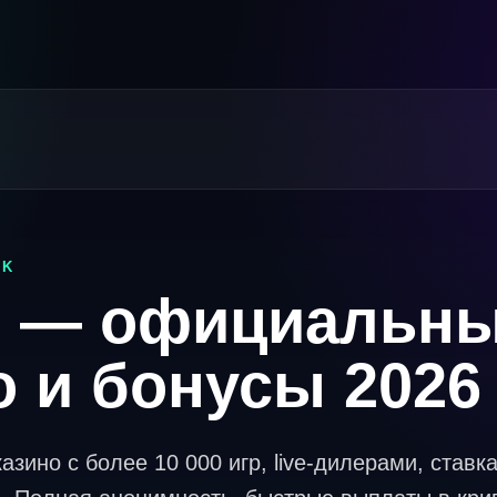
OK
no — официальн
о и бонусы 2026
зино с более 10 000 игр, live-дилерами, ставк