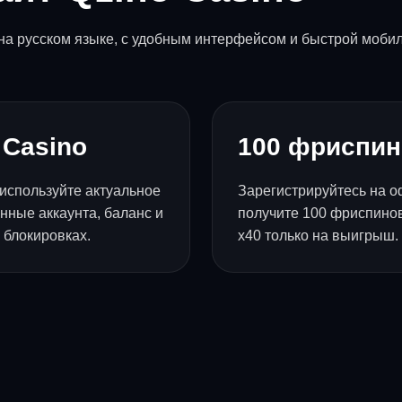
на русском языке, с удобным интерфейсом и быстрой мобил
 Casino
100 фриспин
используйте актуальное
Зарегистрируйтесь на о
нные аккаунта, баланс и
получите 100 фриспинов
 блокировках.
x40 только на выигрыш.