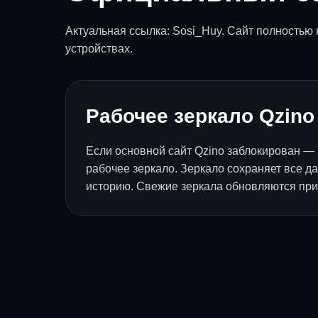
Актуальная ссылка: Sosi_Huy. Сайт полностью 
устройствах.
Рабочее зеркало Qzino
Если основной сайт Qzino заблокирован — 
рабочее зеркало. Зеркало сохраняет все да
историю. Свежие зеркала обновляются при