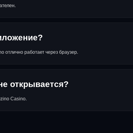
ателен.
иложение?
o отлично работает через браузер.
 не открывается?
zino Casino.