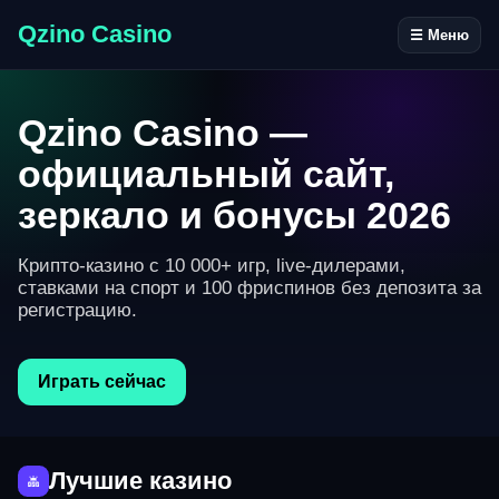
Qzino Casino
☰ Меню
Qzino Casino —
официальный сайт,
зеркало и бонусы 2026
Крипто-казино с 10 000+ игр, live-дилерами,
ставками на спорт и 100 фриспинов без депозита за
регистрацию.
Играть сейчас
Лучшие казино