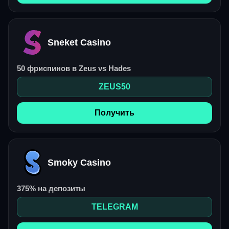
Sneket Casino
50 фриспинов в Zeus vs Hades
ZEUS50
Получить
Smoky Casino
375% на депозиты
TELEGRAM