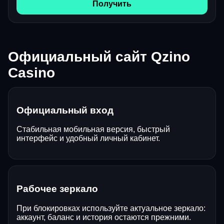
Получить
Официальный сайт Qzino
Casino
Официальный вход
Стабильная мобильная версия, быстрый
интерфейс и удобный личный кабинет.
Рабочее зеркало
При блокировках используйте актуальное зеркало:
аккаунт, баланс и история остаются прежними.