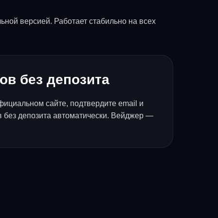
ьной версией. Работает стабильно на всех
ов без депозита
фициальном сайте, подтвердите email и
 без депозита автоматически. Вейджер —