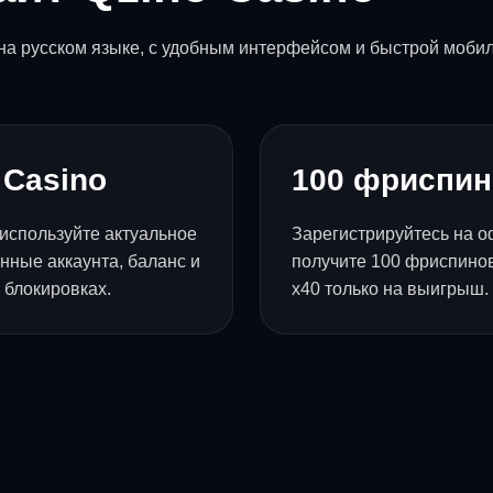
на русском языке, с удобным интерфейсом и быстрой мобил
 Casino
100 фриспин
используйте актуальное
Зарегистрируйтесь на о
нные аккаунта, баланс и
получите 100 фриспинов
 блокировках.
x40 только на выигрыш.