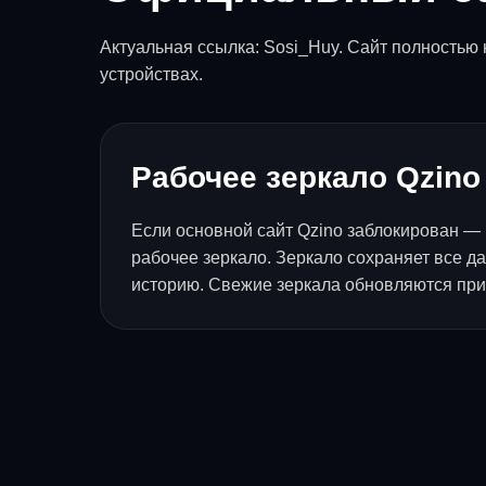
Актуальная ссылка: Sosi_Huy. Сайт полностью 
устройствах.
Рабочее зеркало Qzino
Если основной сайт Qzino заблокирован — 
рабочее зеркало. Зеркало сохраняет все да
историю. Свежие зеркала обновляются при