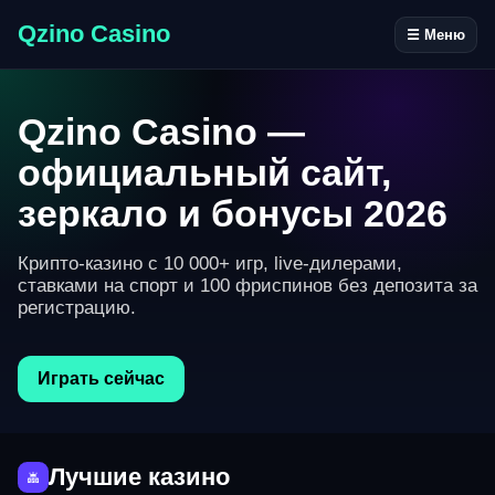
Qzino Casino
☰ Меню
Qzino Casino —
официальный сайт,
зеркало и бонусы 2026
Крипто-казино с 10 000+ игр, live-дилерами,
ставками на спорт и 100 фриспинов без депозита за
регистрацию.
Играть сейчас
Лучшие казино