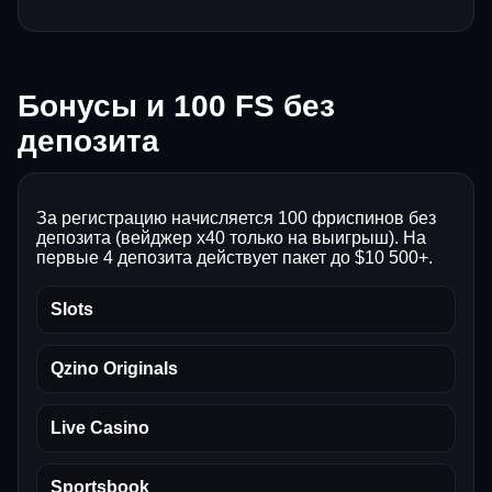
Бонусы и 100 FS без
депозита
За регистрацию начисляется 100 фриспинов без
депозита (вейджер x40 только на выигрыш). На
первые 4 депозита действует пакет до $10 500+.
Slots
Qzino Originals
Live Casino
Sportsbook