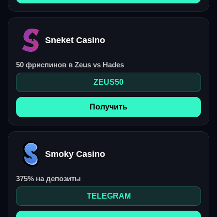
Sneket Casino
50 фриспинов в Zeus vs Hades
ZEUS50
Получить
Smoky Casino
375% на депозиты
TELEGRAM