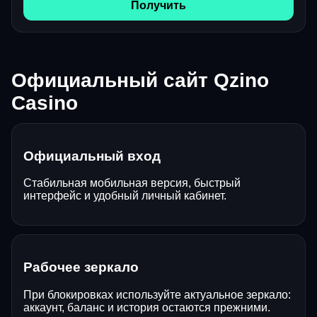
Получить
Официальный сайт Qzino
Casino
Официальный вход
Стабильная мобильная версия, быстрый
интерфейс и удобный личный кабинет.
Рабочее зеркало
При блокировках используйте актуальное зеркало:
аккаунт, баланс и история остаются прежними.