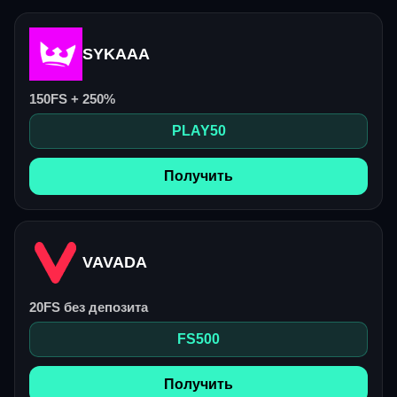
SYKAAA
150FS + 250%
PLAY50
Получить
VAVADA
20FS без депозита
FS500
Получить