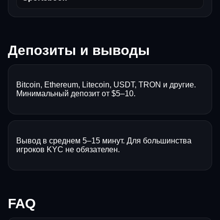
Депозиты и выводы
Bitcoin, Ethereum, Litecoin, USDT, TRON и другие.
Минимальный депозит от $5–10.
Вывод в среднем 5–15 минут. Для большинства
игроков KYC не обязателен.
FAQ