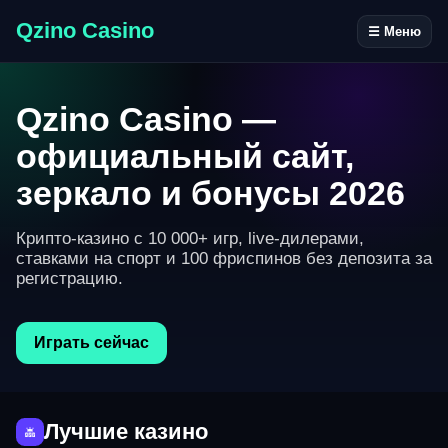
Qzino Casino
☰ Меню
Qzino Casino —
официальный сайт,
зеркало и бонусы 2026
Крипто-казино с 10 000+ игр, live-дилерами,
ставками на спорт и 100 фриспинов без депозита за
регистрацию.
Играть сейчас
Лучшие казино