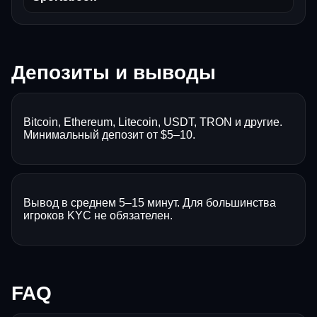
Депозиты и выводы
Bitcoin, Ethereum, Litecoin, USDT, TRON и другие.
Минимальный депозит от $5–10.
Вывод в среднем 5–15 минут. Для большинства
игроков KYC не обязателен.
FAQ