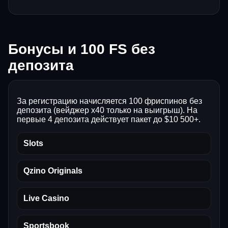
Бонусы и 100 FS без
депозита
За регистрацию начисляется 100 фриспинов без
депозита (вейджер x40 только на выигрыш). На
первые 4 депозита действует пакет до $10 500+.
Slots
Qzino Originals
Live Casino
Sportsbook