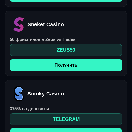
Sneket Casino
50 фриспинов в Zeus vs Hades
ZEUS50
Получить
Smoky Casino
375% на депозиты
TELEGRAM