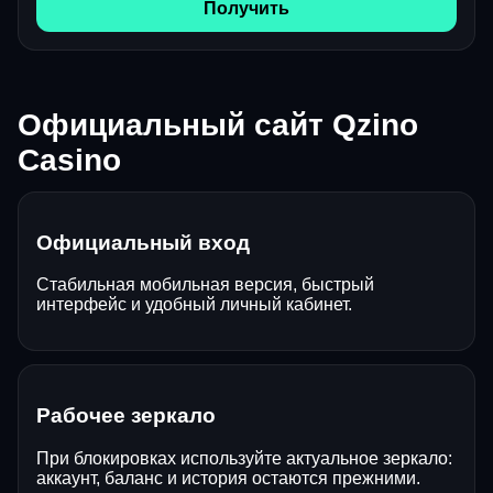
Получить
Официальный сайт Qzino
Casino
Официальный вход
Стабильная мобильная версия, быстрый
интерфейс и удобный личный кабинет.
Рабочее зеркало
При блокировках используйте актуальное зеркало:
аккаунт, баланс и история остаются прежними.