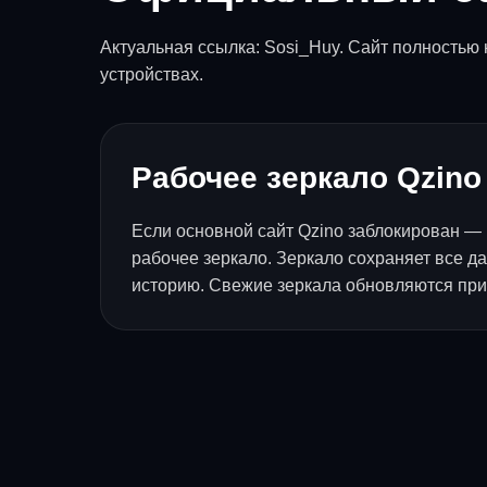
Актуальная ссылка: Sosi_Huy. Сайт полностью 
устройствах.
Рабочее зеркало Qzino
Если основной сайт Qzino заблокирован — 
рабочее зеркало. Зеркало сохраняет все да
историю. Свежие зеркала обновляются при