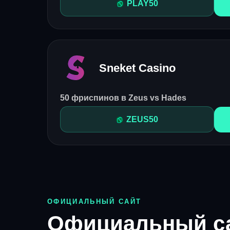
PLAY50
Sneket Casino
50 фриспинов в Zeus vs Hades
ZEUS50
ОФИЦИАЛЬНЫЙ САЙТ
Официальный са