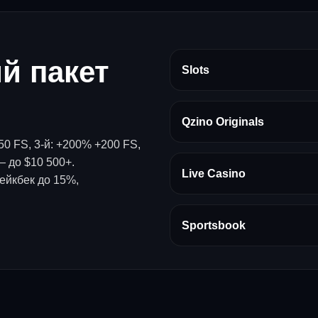
й пакет
Slots
Qzino Originals
50 FS, 3-й: +200% +200 FS,
— до $10 500+.
Live Casino
ейкбек до 15%,
Sportsbook