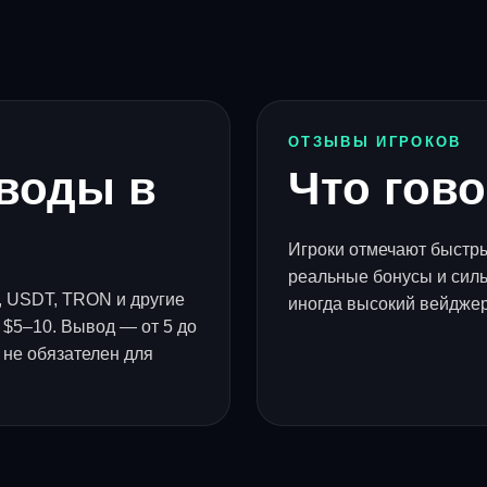
ОТЗЫВЫ ИГРОКОВ
воды в
Что гово
Игроки отмечают быстр
реальные бонусы и сил
n, USDT, TRON и другие
иногда высокий вейджер
$5–10. Вывод — от 5 до
 не обязателен для