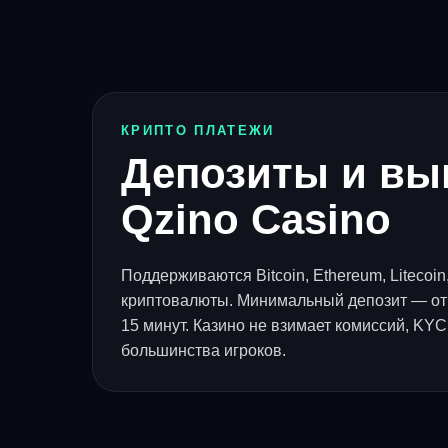
КРИПТО ПЛАТЕЖИ
Депозиты и вы
Qzino Casino
Поддерживаются Bitcoin, Ethereum, Litecoi
криптовалюты. Минимальный депозит — от 
15 минут. Казино не взимает комиссий, KYC
большинства игроков.