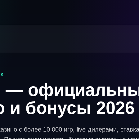
OK
no — официальн
о и бонусы 2026
зино с более 10 000 игр, live-дилерами, ставк