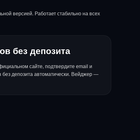
ьной версией. Работает стабильно на всех
ов без депозита
фициальном сайте, подтвердите email и
 без депозита автоматически. Вейджер —