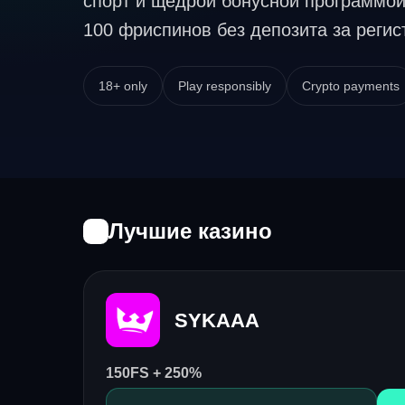
спорт и щедрой бонусной программой
100 фриспинов без депозита за регис
18+ only
Play responsibly
Crypto payments
Лучшие казино
SYKAAA
150FS + 250%