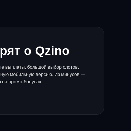
рят о Qzino
ые выплаты, большой выбор слотов,
ьную мобильную версию. Из минусов —
 на промо-бонусах.