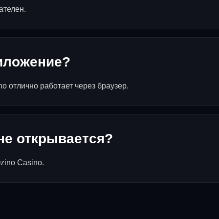
ателен.
иложение?
o отлично работает через браузер.
 не открывается?
zino Casino.