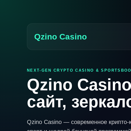
Qzino Casino
NEXT-GEN CRYPTO CASINO & SPORTSBO
Qzino Casi
сайт, зеркал
Qzino Casino — современное крипто-ка