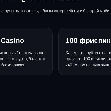
на русском языке, с удобным интерфейсом и быстрой мобил
 Casino
100 фриспин
используйте актуальное
Зарегистрируйтесь на о
нные аккаунта, баланс и
получите 100 фриспинов
 блокировках.
x40 только на выигрыш.