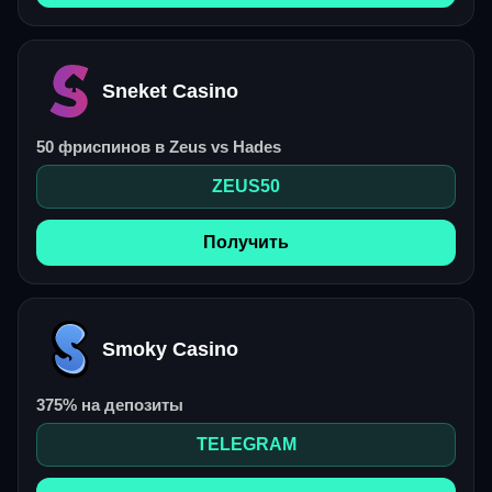
Sneket Casino
50 фриспинов в Zeus vs Hades
ZEUS50
Получить
Smoky Casino
375% на депозиты
TELEGRAM