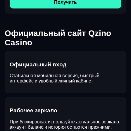
Получить
Официальный сайт Qzino
Casino
Официальный вход
Стабильная мобильная версия, быстрый
интерфейс и удобный личный кабинет.
Рабочее зеркало
При блокировках используйте актуальное зеркало:
аккаунт, баланс и история остаются прежними.