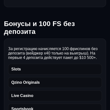
Бонусы и 100 FS без
депозита
За регистрацию начисляется 100 фриспинов без
депозита (вейджер x40 только на выигрыш). На
первые 4 депозита действует пакет до $10 500+.
Slots
Qzino Originals
Live Casino
Sportsbook