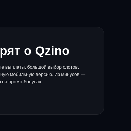
рят о Qzino
ые выплаты, большой выбор слотов,
ьную мобильную версию. Из минусов —
 на промо-бонусах.