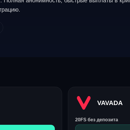
. Полная анонимность, быстрые выплаты в кри
трацию.
VAVADA
20FS без депозита