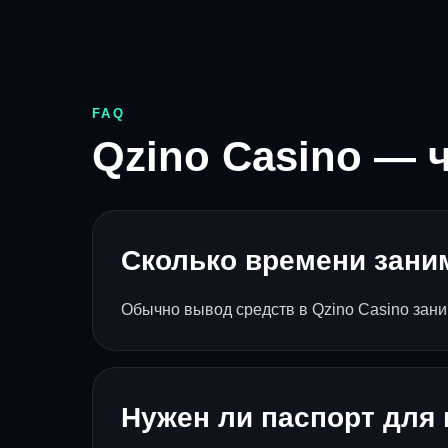
FAQ
Qzino Casino — 
Сколько времени зани
Обычно вывод средств в Qzino Casino заним
Нужен ли паспорт для