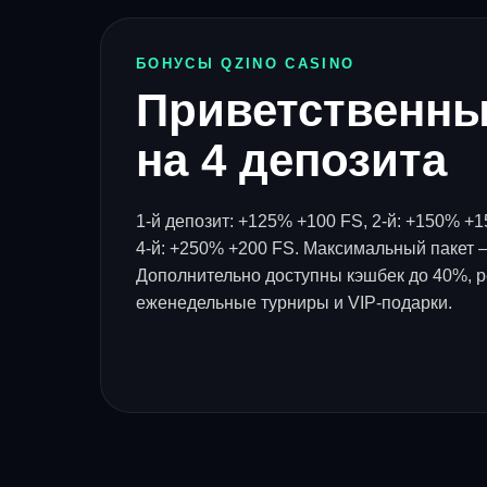
БОНУСЫ QZINO CASINO
Приветственны
на 4 депозита
1-й депозит: +125% +100 FS, 2-й: +150% +1
4-й: +250% +200 FS. Максимальный пакет 
Дополнительно доступны кэшбек до 40%, р
еженедельные турниры и VIP-подарки.