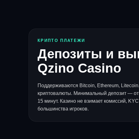
КРИПТО ПЛАТЕЖИ
Депозиты и вы
Qzino Casino
Поддерживаются Bitcoin, Ethereum, Litecoi
криптовалюты. Минимальный депозит — от 
15 минут. Казино не взимает комиссий, KYC
большинства игроков.