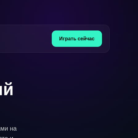
Играть сейчас
ый
ами на