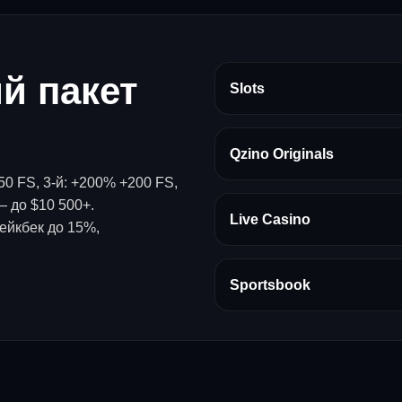
й пакет
Slots
Qzino Originals
50 FS, 3-й: +200% +200 FS,
— до $10 500+.
Live Casino
ейкбек до 15%,
Sportsbook