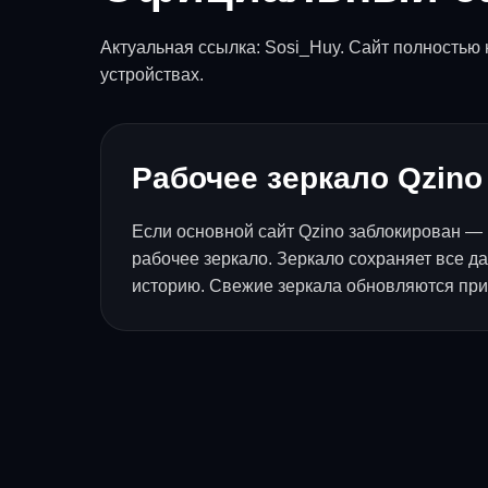
Актуальная ссылка: Sosi_Huy. Сайт полностью 
устройствах.
Рабочее зеркало Qzino
Если основной сайт Qzino заблокирован — 
рабочее зеркало. Зеркало сохраняет все да
историю. Свежие зеркала обновляются при