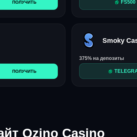
FS500
ПОЛУЧИТЬ
Smoky Cas
375% на депозиты
TELEGR
ПОЛУЧИТЬ
йт Qzino Casino