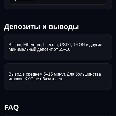
Депозиты и выводы
Bitcoin, Ethereum, Litecoin, USDT, TRON и другие.
Минимальный депозит от $5–10.
Вывод в среднем 5–15 минут. Для большинства
игроков KYC не обязателен.
FAQ