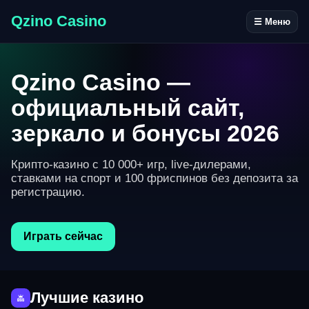
Qzino Casino
☰ Меню
Qzino Casino —
официальный сайт,
зеркало и бонусы 2026
Крипто-казино с 10 000+ игр, live-дилерами,
ставками на спорт и 100 фриспинов без депозита за
регистрацию.
Играть сейчас
Лучшие казино