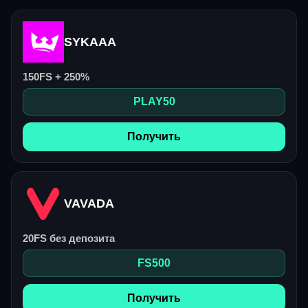
SYKAAA
150FS + 250%
PLAY50
Получить
VAVADA
20FS без депозита
FS500
Получить