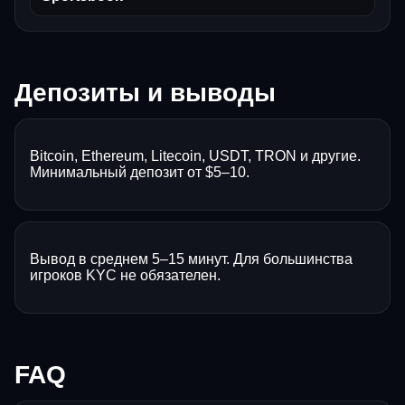
Депозиты и выводы
Bitcoin, Ethereum, Litecoin, USDT, TRON и другие.
Минимальный депозит от $5–10.
Вывод в среднем 5–15 минут. Для большинства
игроков KYC не обязателен.
FAQ