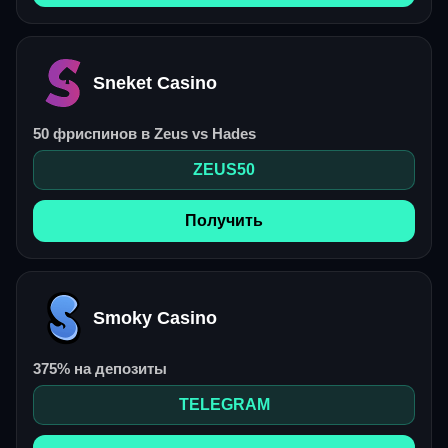
Sneket Casino
50 фриспинов в Zeus vs Hades
ZEUS50
Получить
Smoky Casino
375% на депозиты
TELEGRAM