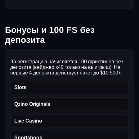
Бонусы и 100 FS без
депозита
За регистрацию начисляется 100 фриспинов без
депозита (вейджер x40 только на выигрыш). На
первые 4 депозита действует пакет до $10 500+.
Slots
Qzino Originals
Live Casino
Sportsbook