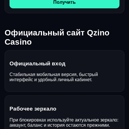
Получить
Официальный сайт Qzino
Casino
Официальный вход
Стабильная мобильная версия, быстрый
интерфейс и удобный личный кабинет.
Рабочее зеркало
При блокировках используйте актуальное зеркало:
аккаунт, баланс и история остаются прежними.