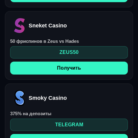
Sneket Casino
50 фриспинов в Zeus vs Hades
ZEUS50
Получить
Smoky Casino
375% на депозиты
TELEGRAM