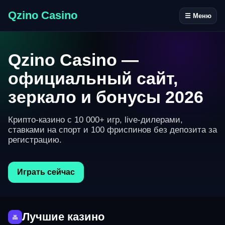
Qzino Casino
☰ Меню
Qzino Casino —
официальный сайт,
зеркало и бонусы 2026
Крипто-казино с 10 000+ игр, live-дилерами,
ставками на спорт и 100 фриспинов без депозита за
регистрацию.
Играть сейчас
Лучшие казино