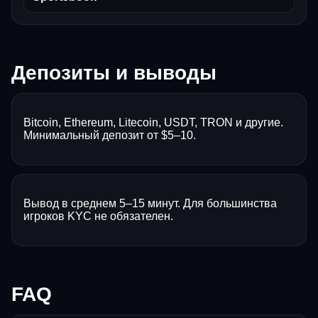
Депозиты и выводы
Bitcoin, Ethereum, Litecoin, USDT, TRON и другие.
Минимальный депозит от $5–10.
Вывод в среднем 5–15 минут. Для большинства
игроков KYC не обязателен.
FAQ