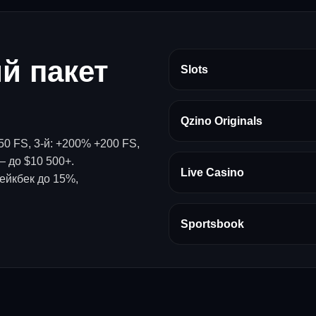
й пакет
Slots
Qzino Originals
50 FS, 3-й: +200% +200 FS,
— до $10 500+.
Live Casino
ейкбек до 15%,
Sportsbook