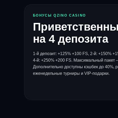
БОНУСЫ QZINO CASINO
Приветственны
на 4 депозита
1-й депозит: +125% +100 FS, 2-й: +150% +1
4-й: +250% +200 FS. Максимальный пакет 
Дополнительно доступны кэшбек до 40%, р
еженедельные турниры и VIP-подарки.