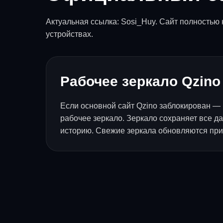
Актуальная ссылка: Sosi_Huy. Сайт полностью 
устройствах.
Рабочее зеркало Qzino
Если основной сайт Qzino заблокирован — 
рабочее зеркало. Зеркало сохраняет все да
историю. Свежие зеркала обновляются при