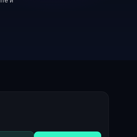
пте и