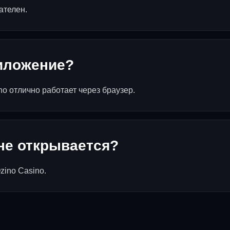
ателен.
иложение?
o отлично работает через браузер.
 не открывается?
zino Casino.