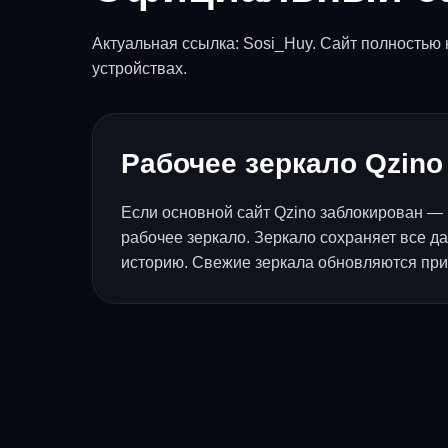
Актуальная ссылка: Sosi_Huy. Сайт полностью 
устройствах.
Рабочее зеркало Qzino
Если основной сайт Qzino заблокирован — 
рабочее зеркало. Зеркало сохраняет все да
историю. Свежие зеркала обновляются при