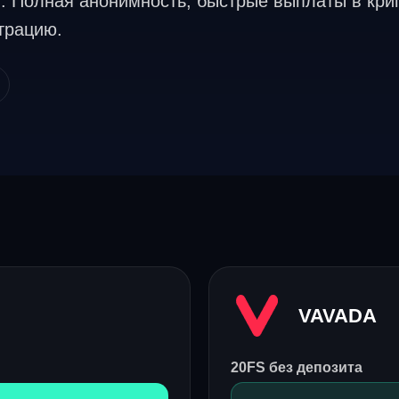
. Полная анонимность, быстрые выплаты в кри
трацию.
VAVADA
20FS без депозита