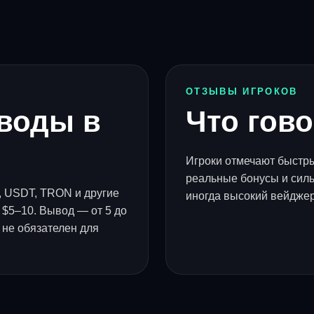
ОТЗЫВЫ ИГРОКОВ
воды в
Что гово
Игроки отмечают быстр
реальные бонусы и сил
n, USDT, TRON и другие
иногда высокий вейджер
$5–10. Вывод — от 5 до
 не обязателен для