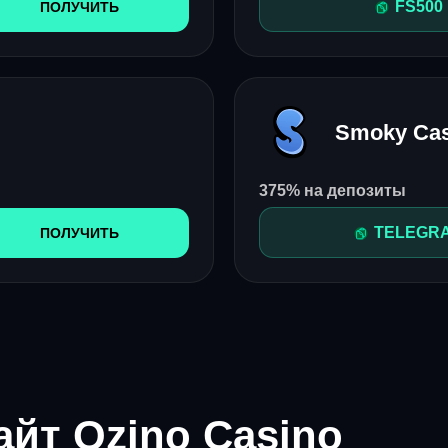
FS500
ПОЛУЧИТЬ
Smoky Cas
375% на депозиты
TELEGR
ПОЛУЧИТЬ
йт Qzino Casino