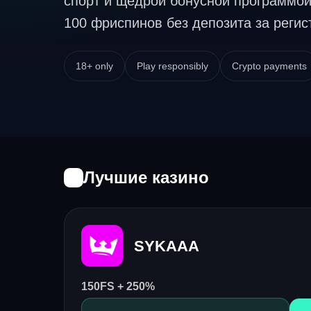
спорт и щедрой бонусной программой
100 фриспинов без депозита за регис
18+ only
Play responsibly
Crypto payments
Лучшие казино
SYKAAA
150FS + 250%