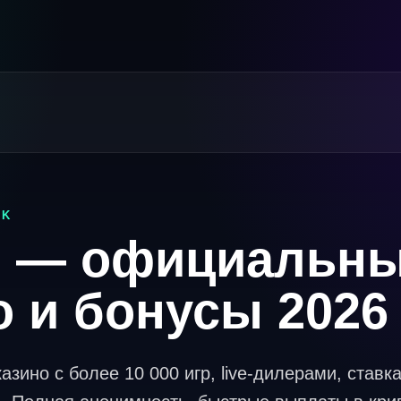
OK
no — официальн
о и бонусы 2026
зино с более 10 000 игр, live-дилерами, ставк