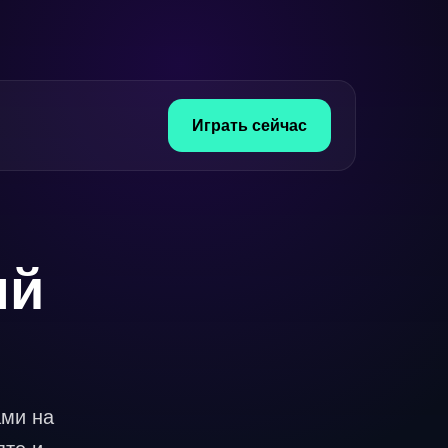
Играть сейчас
ый
ами на