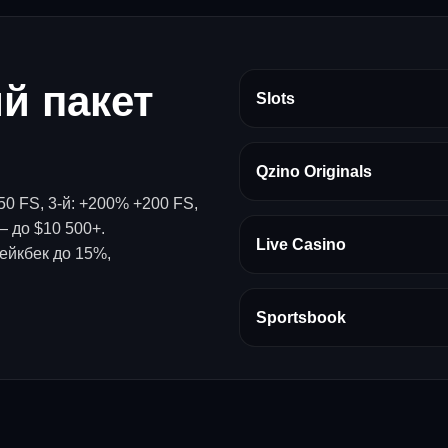
й пакет
Slots
Qzino Originals
50 FS, 3-й: +200% +200 FS,
— до $10 500+.
Live Casino
ейкбек до 15%,
Sportsbook