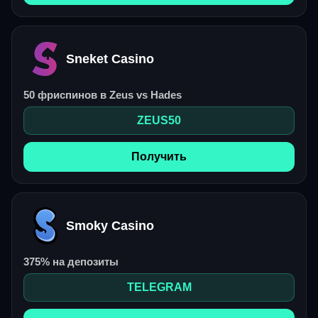
Sneket Casino
50 фриспинов в Zeus vs Hades
ZEUS50
Получить
Smoky Casino
375% на депозиты
TELEGRAM