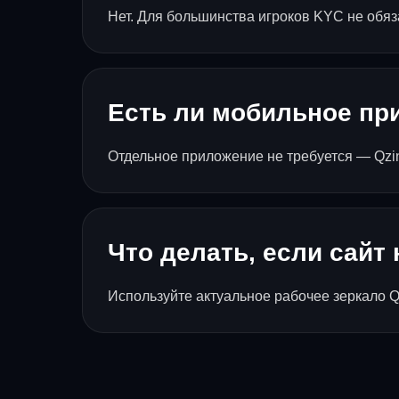
Нет. Для большинства игроков KYC не обяз
Есть ли мобильное пр
Отдельное приложение не требуется — Qzin
Что делать, если сайт
Используйте актуальное рабочее зеркало Q