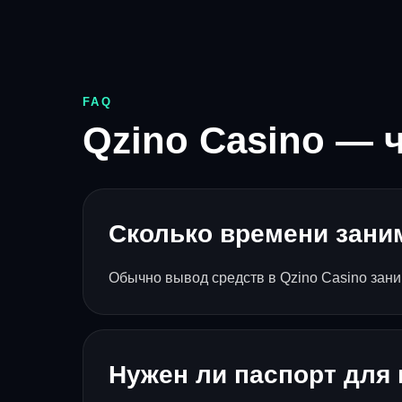
FAQ
Qzino Casino — 
Сколько времени зани
Обычно вывод средств в Qzino Casino заним
Нужен ли паспорт для