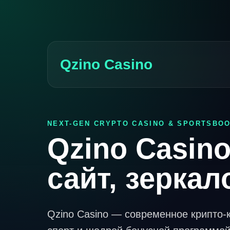
Qzino Casino
NEXT-GEN CRYPTO CASINO & SPORTSBO
Qzino Casi
сайт, зеркал
Qzino Casino — современное крипто-ка