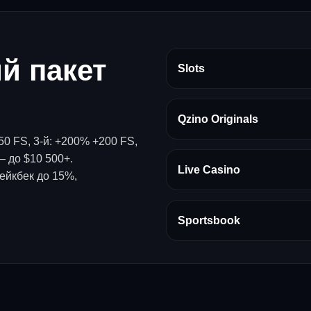
й пакет
Slots
Qzino Originals
50 FS, 3-й: +200% +200 FS,
— до $10 500+.
Live Casino
ейкбек до 15%,
Sportsbook