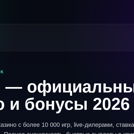
OK
no — официальн
о и бонусы 2026
зино с более 10 000 игр, live-дилерами, ставк