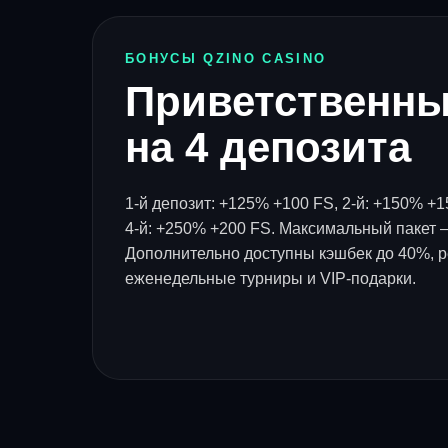
БОНУСЫ QZINO CASINO
Приветственны
на 4 депозита
1-й депозит: +125% +100 FS, 2-й: +150% +1
4-й: +250% +200 FS. Максимальный пакет 
Дополнительно доступны кэшбек до 40%, р
еженедельные турниры и VIP-подарки.