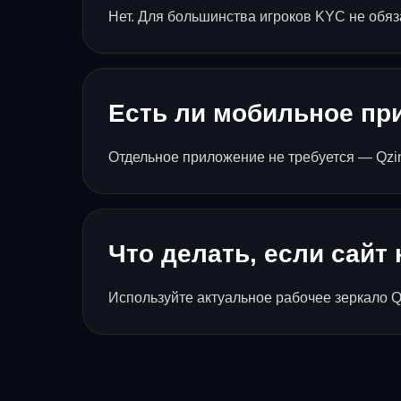
Нет. Для большинства игроков KYC не обяз
Есть ли мобильное пр
Отдельное приложение не требуется — Qzin
Что делать, если сайт
Используйте актуальное рабочее зеркало Q