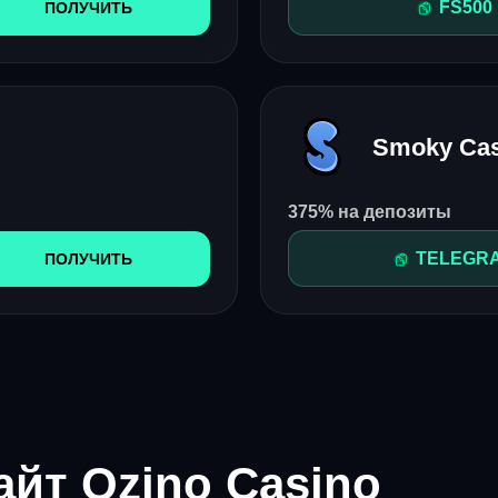
FS500
ПОЛУЧИТЬ
Smoky Cas
375% на депозиты
TELEGR
ПОЛУЧИТЬ
йт Qzino Casino