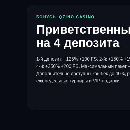
БОНУСЫ QZINO CASINO
Приветственны
на 4 депозита
1-й депозит: +125% +100 FS, 2-й: +150% +1
4-й: +250% +200 FS. Максимальный пакет 
Дополнительно доступны кэшбек до 40%, р
еженедельные турниры и VIP-подарки.