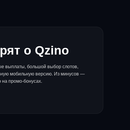
рят о Qzino
ые выплаты, большой выбор слотов,
ьную мобильную версию. Из минусов —
 на промо-бонусах.