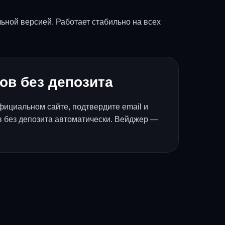
ьной версией. Работает стабильно на всех
ов без депозита
фициальном сайте, подтвердите email и
 без депозита автоматически. Вейджер —