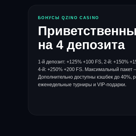
БОНУСЫ QZINO CASINO
Приветственны
на 4 депозита
1-й депозит: +125% +100 FS, 2-й: +150% +1
4-й: +250% +200 FS. Максимальный пакет 
Дополнительно доступны кэшбек до 40%, р
еженедельные турниры и VIP-подарки.