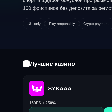
спорт и щедрой бонусной программой
100 фриспинов без депозита за регис
18+ only
Play responsibly
Crypto payments
Лучшие казино
SYKAAA
150FS + 250%