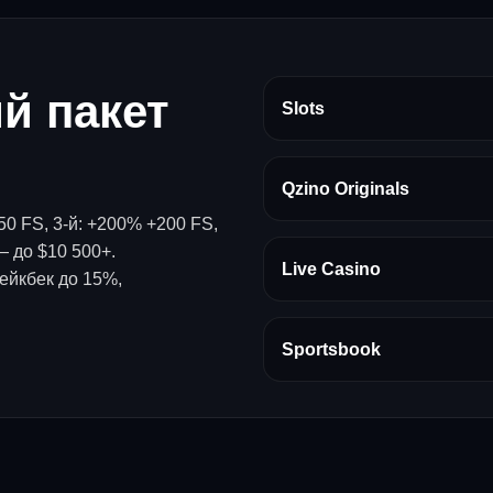
й пакет
Slots
Qzino Originals
50 FS, 3-й: +200% +200 FS,
— до $10 500+.
Live Casino
ейкбек до 15%,
Sportsbook