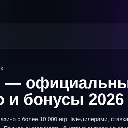
OK
no — официальн
о и бонусы 2026
зино с более 10 000 игр, live-дилерами, ставк