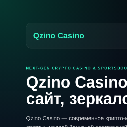
Qzino Casino
NEXT-GEN CRYPTO CASINO & SPORTSBO
Qzino Casi
сайт, зеркал
Qzino Casino — современное крипто-ка