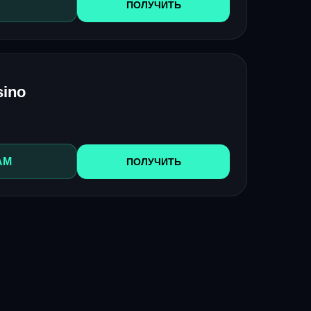
ПОЛУЧИТЬ
ino
AM
ПОЛУЧИТЬ