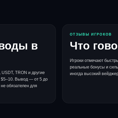
ОТЗЫВЫ ИГРОКОВ
воды в
Что гово
Игроки отмечают быстр
реальные бонусы и сил
n, USDT, TRON и другие
иногда высокий вейджер
$5–10. Вывод — от 5 до
 не обязателен для