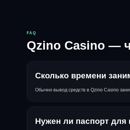
FAQ
Qzino Casino — 
Сколько времени зани
Обычно вывод средств в Qzino Casino заним
Нужен ли паспорт для