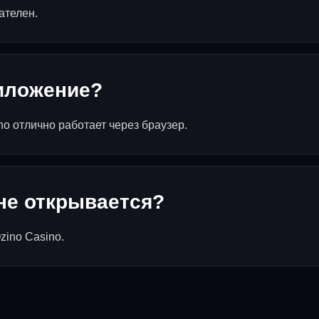
ателен.
иложение?
o отлично работает через браузер.
 не открывается?
zino Casino.