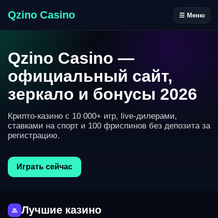
Qzino Casino
☰ Меню
Qzino Casino —
официальный сайт,
зеркало и бонусы 2026
Крипто-казино с 10 000+ игр, live-дилерами,
ставками на спорт и 100 фриспинов без депозита за
регистрацию.
Играть сейчас
Лучшие казино