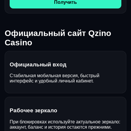
Получить
Официальный сайт Qzino
Casino
Официальный вход
Стабильная мобильная версия, быстрый
интерфейс и удобный личный кабинет.
Рабочее зеркало
При блокировках используйте актуальное зеркало:
аккаунт, баланс и история остаются прежними.