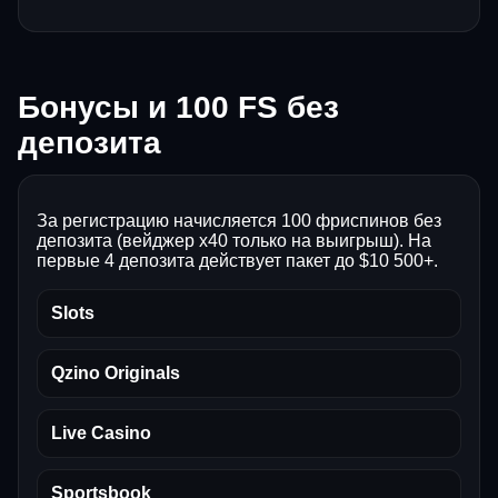
Бонусы и 100 FS без
депозита
За регистрацию начисляется 100 фриспинов без
депозита (вейджер x40 только на выигрыш). На
первые 4 депозита действует пакет до $10 500+.
Slots
Qzino Originals
Live Casino
Sportsbook