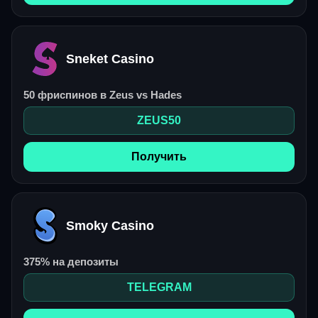
Sneket Casino
50 фриспинов в Zeus vs Hades
ZEUS50
Получить
Smoky Casino
375% на депозиты
TELEGRAM