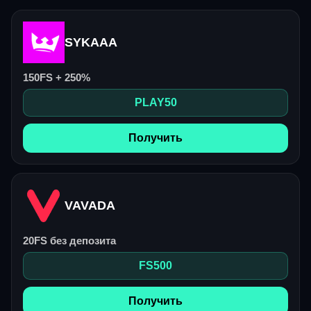
SYKAAA
150FS + 250%
PLAY50
Получить
VAVADA
20FS без депозита
FS500
Получить