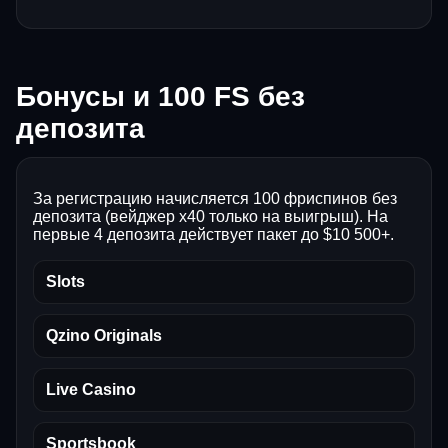
Бонусы и 100 FS без
депозита
За регистрацию начисляется 100 фриспинов без
депозита (вейджер x40 только на выигрыш). На
первые 4 депозита действует пакет до $10 500+.
Slots
Qzino Originals
Live Casino
Sportsbook