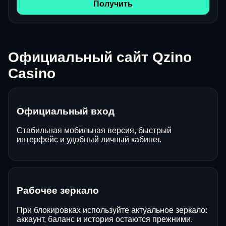
Получить
Официальный сайт Qzino
Casino
Официальный вход
Стабильная мобильная версия, быстрый
интерфейс и удобный личный кабинет.
Рабочее зеркало
При блокировках используйте актуальное зеркало:
аккаунт, баланс и история остаются прежними.