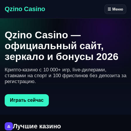
Qzino Casino
☰ Меню
Qzino Casino —
официальный сайт,
зеркало и бонусы 2026
Крипто-казино с 10 000+ игр, live-дилерами,
ставками на спорт и 100 фриспинов без депозита за
регистрацию.
Играть сейчас
Лучшие казино