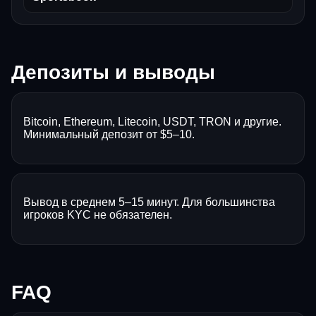
Депозиты и выводы
Bitcoin, Ethereum, Litecoin, USDT, TRON и другие.
Минимальный депозит от $5–10.
Вывод в среднем 5–15 минут. Для большинства
игроков KYC не обязателен.
FAQ