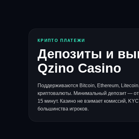
КРИПТО ПЛАТЕЖИ
Депозиты и вы
Qzino Casino
Поддерживаются Bitcoin, Ethereum, Litecoi
криптовалюты. Минимальный депозит — от 
15 минут. Казино не взимает комиссий, KYC
большинства игроков.