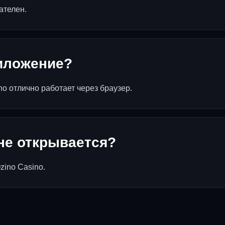
ателен.
иложение?
o отлично работает через браузер.
 не открывается?
zino Casino.