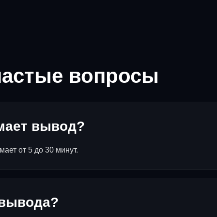
частые вопросы
мает вывод?
ает от 5 до 30 минут.
 вывода?