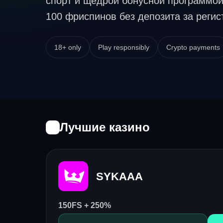
спорт и щедрой бонусной программой
100 фриспинов без депозита за регис
18+ only
Play responsibly
Crypto payments
Лучшие казино
SYKAAA
150FS + 250%