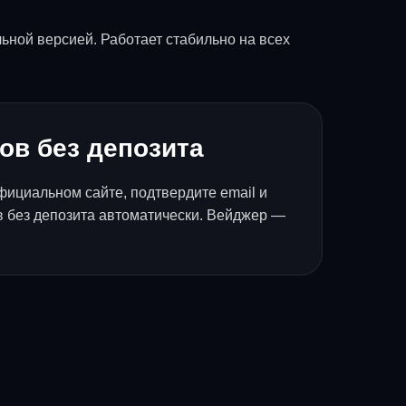
ьной версией. Работает стабильно на всех
ов без депозита
фициальном сайте, подтвердите email и
 без депозита автоматически. Вейджер —