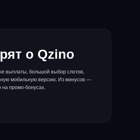
рят о Qzino
ые выплаты, большой выбор слотов,
ьную мобильную версию. Из минусов —
 на промо-бонусах.