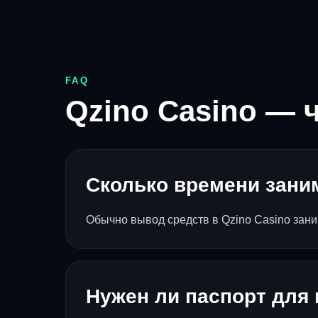
FAQ
Qzino Casino — 
Сколько времени зани
Обычно вывод средств в Qzino Casino заним
Нужен ли паспорт для