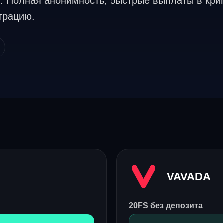
. Полная анонимность, быстрые выплаты в кри
трацию.
VAVADA
20FS без депозита