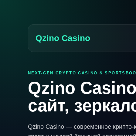
Qzino Casino
NEXT-GEN CRYPTO CASINO & SPORTSBO
Qzino Casi
сайт, зеркал
Qzino Casino — современное крипто-ка