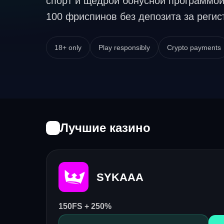
спорт и щедрой бонусной программой
100 фриспинов без депозита за регис
18+ only
Play responsibly
Crypto payments
Лучшие казино
SYKAAA
150FS + 250%