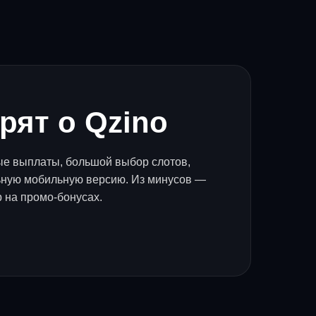
рят о Qzino
ые выплаты, большой выбор слотов,
ьную мобильную версию. Из минусов —
 на промо-бонусах.