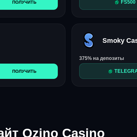
FS500
ПОЛУЧИТЬ
Smoky Cas
375% на депозиты
TELEGR
ПОЛУЧИТЬ
йт Qzino Casino