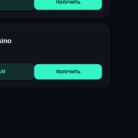
ПОЛУЧИТЬ
ino
AM
ПОЛУЧИТЬ