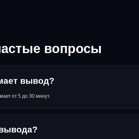
частые вопросы
мает вывод?
ает от 5 до 30 минут.
 вывода?