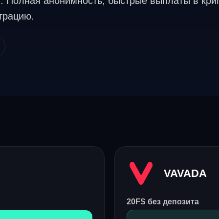
. Полная анонимность, быстрые выплаты в кри
трацию.
VAVADA
20FS без депозита