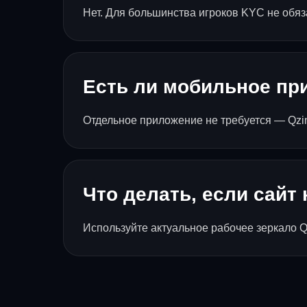
Нет. Для большинства игроков KYC не обяз
Есть ли мобильное пр
Отдельное приложение не требуется — Qzin
Что делать, если сайт
Используйте актуальное рабочее зеркало Q