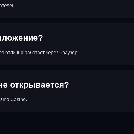
ателен.
иложение?
o отлично работает через браузер.
 не открывается?
zino Casino.