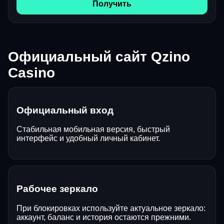
Получить
Официальный сайт Qzino
Casino
Официальный вход
Стабильная мобильная версия, быстрый
интерфейс и удобный личный кабинет.
Рабочее зеркало
При блокировках используйте актуальное зеркало:
аккаунт, баланс и история остаются прежними.