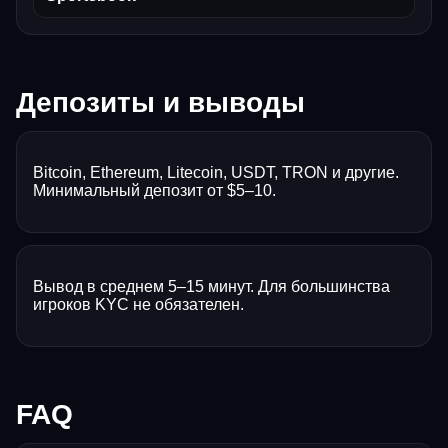
Депозиты и выводы
Bitcoin, Ethereum, Litecoin, USDT, TRON и другие.
Минимальный депозит от $5–10.
Вывод в среднем 5–15 минут. Для большинства
игроков KYC не обязателен.
FAQ