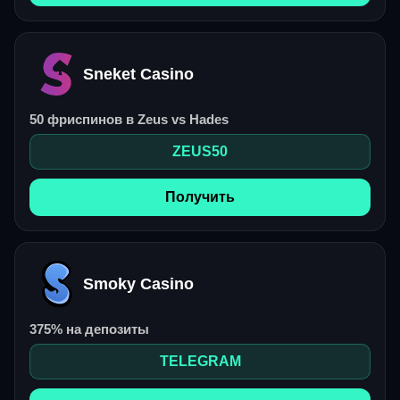
Sneket Casino
50 фриспинов в Zeus vs Hades
ZEUS50
Получить
Smoky Casino
375% на депозиты
TELEGRAM