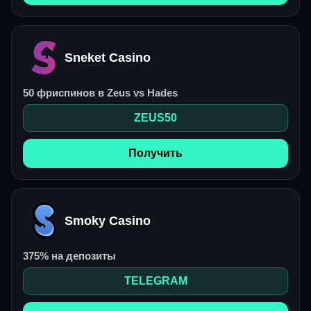
Sneket Casino
50 фриспинов в Zeus vs Hades
ZEUS50
Получить
Smoky Casino
375% на депозиты
TELEGRAM