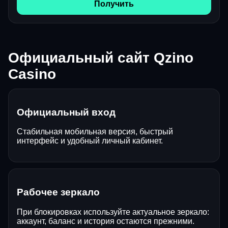
Получить
Официальный сайт Qzino
Casino
Официальный вход
Стабильная мобильная версия, быстрый
интерфейс и удобный личный кабинет.
Рабочее зеркало
При блокировках используйте актуальное зеркало:
аккаунт, баланс и история остаются прежними.