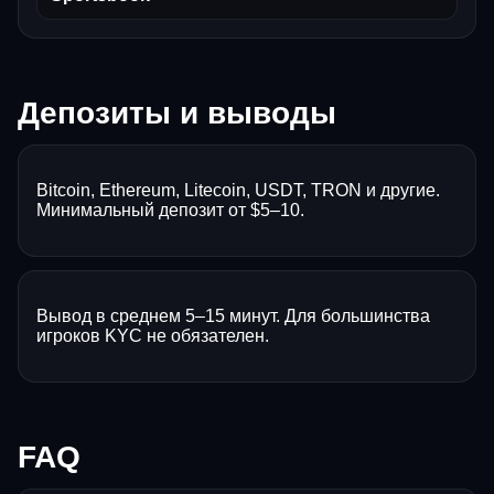
Депозиты и выводы
Bitcoin, Ethereum, Litecoin, USDT, TRON и другие.
Минимальный депозит от $5–10.
Вывод в среднем 5–15 минут. Для большинства
игроков KYC не обязателен.
FAQ