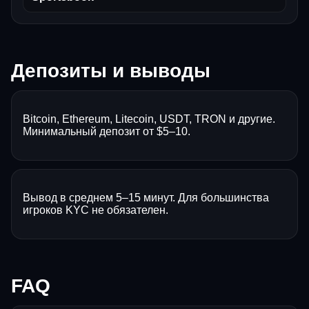
Депозиты и выводы
Bitcoin, Ethereum, Litecoin, USDT, TRON и другие.
Минимальный депозит от $5–10.
Вывод в среднем 5–15 минут. Для большинства
игроков KYC не обязателен.
FAQ