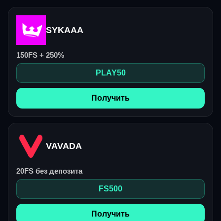
SYKAAA
150FS + 250%
PLAY50
Получить
VAVADA
20FS без депозита
FS500
Получить