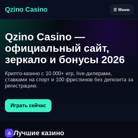
Qzino Casino
☰ Меню
Qzino Casino —
официальный сайт,
зеркало и бонусы 2026
Крипто-казино с 10 000+ игр, live-дилерами,
ставками на спорт и 100 фриспинов без депозита за
регистрацию.
Играть сейчас
Лучшие казино