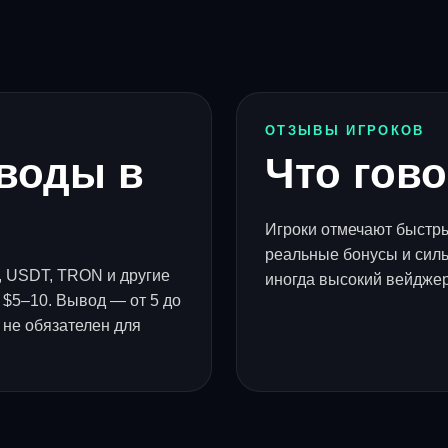
ОТЗЫВЫ ИГРОКОВ
воды в
Что гово
Игроки отмечают быстр
реальные бонусы и сил
n, USDT, TRON и другие
иногда высокий вейджер
$5–10. Вывод — от 5 до
 не обязателен для