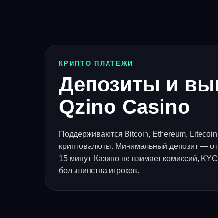
КРИПТО ПЛАТЕЖИ
Депозиты и вы
Qzino Casino
Поддерживаются Bitcoin, Ethereum, Litecoi
криптовалюты. Минимальный депозит — от 
15 минут. Казино не взимает комиссий, KYC
большинства игроков.