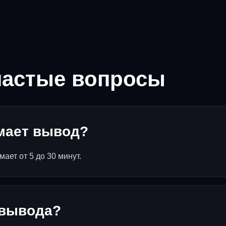
частые вопросы
мает вывод?
ает от 5 до 30 минут.
 вывода?