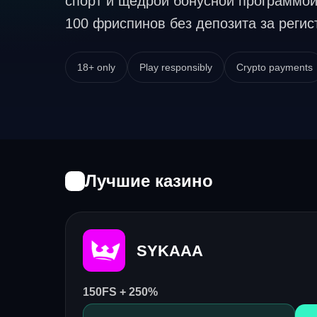
спорт и щедрой бонусной программой
100 фриспинов без депозита за регис
18+ only
Play responsibly
Crypto payments
Лучшие казино
SYKAAA
150FS + 250%