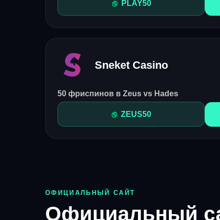
PLAY50
Sneket Casino
50 фриспинов в Zeus vs Hades
ZEUS50
ОФИЦИАЛЬНЫЙ САЙТ
Официальный са