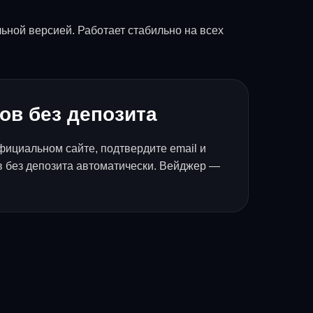
ьной версией. Работает стабильно на всех
ов без депозита
фициальном сайте, подтвердите email и
 без депозита автоматически. Вейджер —