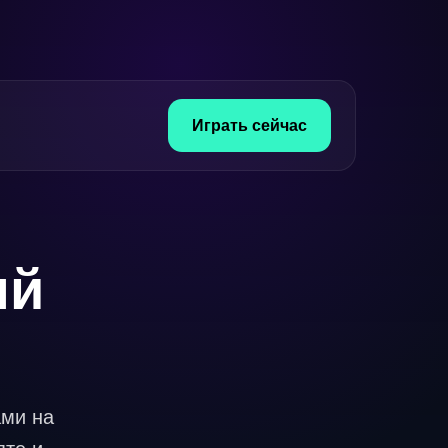
Играть сейчас
ый
ами на