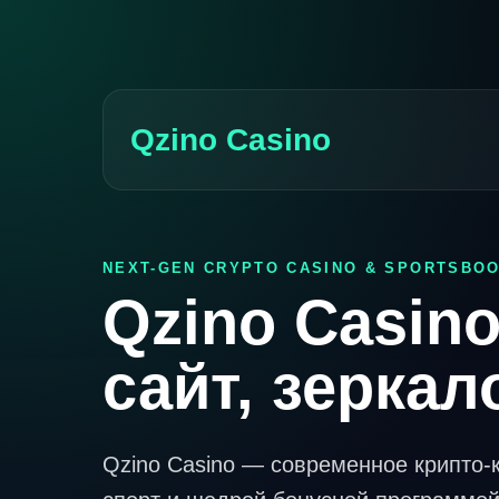
Qzino Casino
NEXT-GEN CRYPTO CASINO & SPORTSBO
Qzino Casi
сайт, зеркал
Qzino Casino — современное крипто-ка