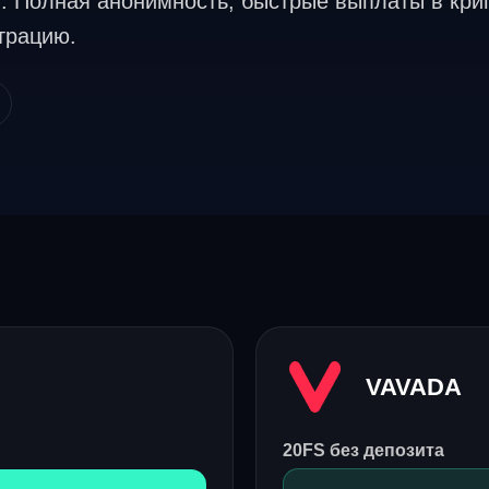
. Полная анонимность, быстрые выплаты в кри
трацию.
VAVADA
20FS без депозита