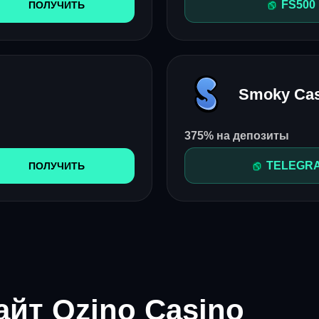
FS500
ПОЛУЧИТЬ
Smoky Cas
375% на депозиты
TELEGR
ПОЛУЧИТЬ
йт Qzino Casino