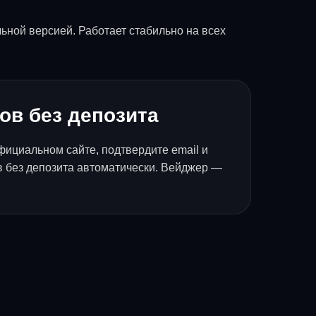
ьной версией. Работает стабильно на всех
ов без депозита
фициальном сайте, подтвердите email и
 без депозита автоматически. Вейджер —