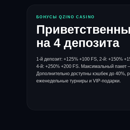
БОНУСЫ QZINO CASINO
Приветственны
на 4 депозита
1-й депозит: +125% +100 FS, 2-й: +150% +1
4-й: +250% +200 FS. Максимальный пакет 
Дополнительно доступны кэшбек до 40%, р
еженедельные турниры и VIP-подарки.