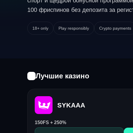
спорт и щедрой бонусной программой
100 фриспинов без депозита за регис
18+ only
Play responsibly
Crypto payments
Лучшие казино
SYKAAA
150FS + 250%