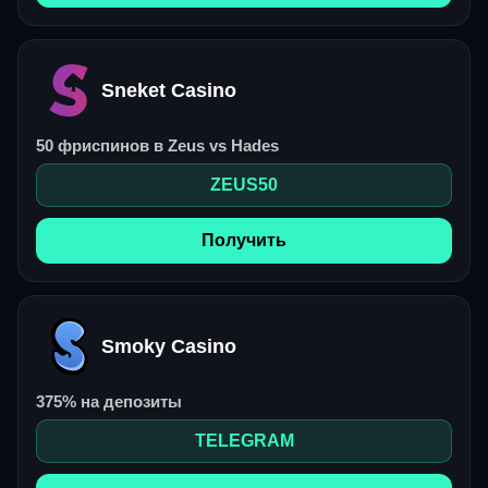
Sneket Casino
50 фриспинов в Zeus vs Hades
ZEUS50
Получить
Smoky Casino
375% на депозиты
TELEGRAM