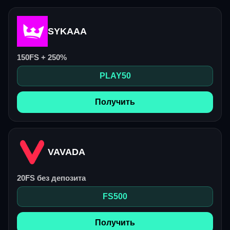
SYKAAA
150FS + 250%
PLAY50
Получить
VAVADA
20FS без депозита
FS500
Получить