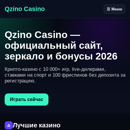
Qzino Casino
☰ Меню
Qzino Casino —
официальный сайт,
зеркало и бонусы 2026
Крипто-казино с 10 000+ игр, live-дилерами,
ставками на спорт и 100 фриспинов без депозита за
регистрацию.
Играть сейчас
Лучшие казино