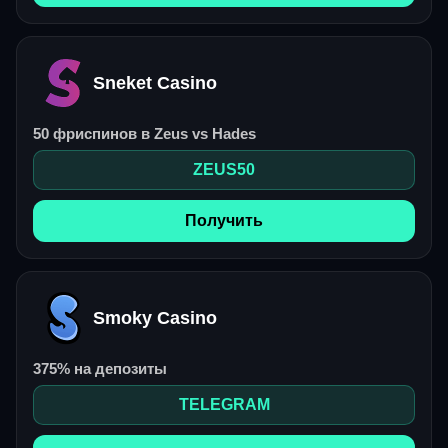
Sneket Casino
50 фриспинов в Zeus vs Hades
ZEUS50
Получить
Smoky Casino
375% на депозиты
TELEGRAM