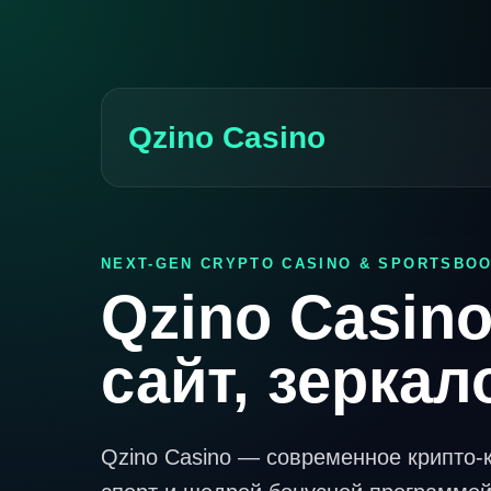
Qzino Casino
NEXT-GEN CRYPTO CASINO & SPORTSBO
Qzino Casi
сайт, зеркал
Qzino Casino — современное крипто-ка