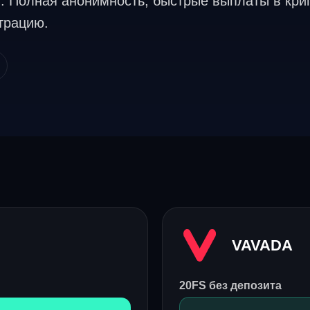
. Полная анонимность, быстрые выплаты в кри
трацию.
VAVADA
20FS без депозита