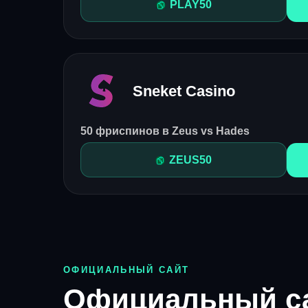
PLAY50
Sneket Casino
50 фриспинов в Zeus vs Hades
ZEUS50
ОФИЦИАЛЬНЫЙ САЙТ
Официальный са