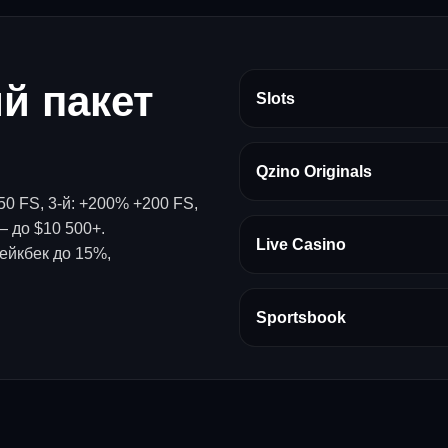
й пакет
Slots
Qzino Originals
50 FS, 3-й: +200% +200 FS,
— до $10 500+.
Live Casino
ейкбек до 15%,
Sportsbook