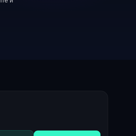
пте и