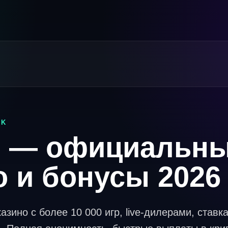
OK
no — официальн
о и бонусы 2026
зино с более 10 000 игр, live-дилерами, ставк