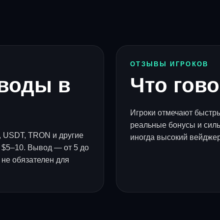
ОТЗЫВЫ ИГРОКОВ
воды в
Что гово
Игроки отмечают быстр
реальные бонусы и сил
n, USDT, TRON и другие
иногда высокий вейджер
$5–10. Вывод — от 5 до
 не обязателен для