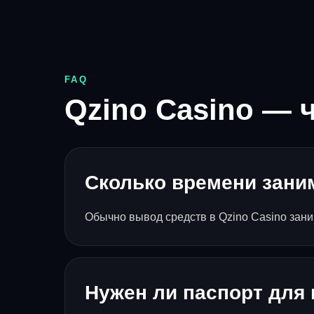
FAQ
Qzino Casino — 
Сколько времени зани
Обычно вывод средств в Qzino Casino заним
Нужен ли паспорт для