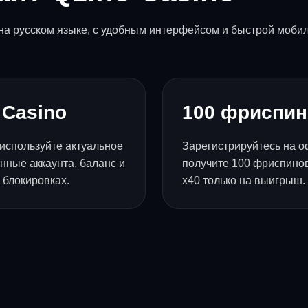
на русском языке, с удобным интерфейсом и быстрой мобил
 Casino
100 фриспин
используйте актуальное
Зарегистрируйтесь на о
нные аккаунта, баланс и
получите 100 фриспинов
 блокировках.
x40 только на выигрыш.